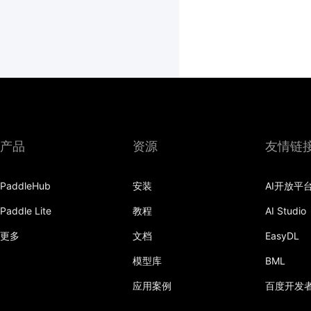
产品
资源
友情链
PaddleHub
安装
AI开放平
Paddle Lite
教程
AI Studio
更多
文档
EasyDL
模型库
BML
应用案例
百度开发