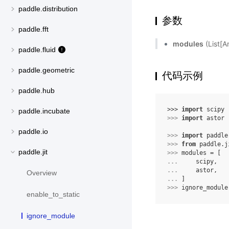
paddle.distribution
参数
paddle.fft
modules
(Lis
paddle.fluid
paddle.geometric
代码示例
paddle.hub
>>> 
import
scipy
paddle.incubate
>>> 
import
astor
paddle.io
>>> 
import
paddle
>>> 
from
paddle.j
paddle.jit
>>> 
modules
=
[
... 
scipy
,
... 
astor
,
Overview
... 
]
>>> 
ignore_module
enable_to_static
ignore_module