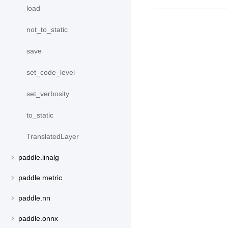
load
not_to_static
save
set_code_level
set_verbosity
to_static
TranslatedLayer
paddle.linalg
paddle.metric
paddle.nn
paddle.onnx