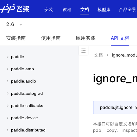
\u200E
安装
教程
文档
模型库
产品全景
2.6
安装指南
使用指南
应用实践
API 文档
文档
ignore_modu
paddle
paddle.amp
ignore_
paddle.audio
paddle.autograd
paddle.callbacks
paddle.jit.
ignore_
paddle.device
本接口可以自定义增加动
pdb、 copy、 inspec
paddle.distributed