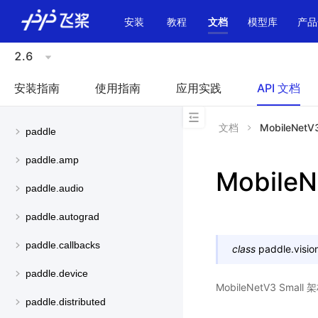
\u200E
安装
教程
文档
模型库
产品
2.6
安装指南
使用指南
应用实践
API 文档
文档
MobileNetV
paddle
paddle.amp
MobileN
paddle.audio
paddle.autograd
paddle.callbacks
class
paddle.visio
paddle.device
MobileNetV3 Sma
paddle.distributed