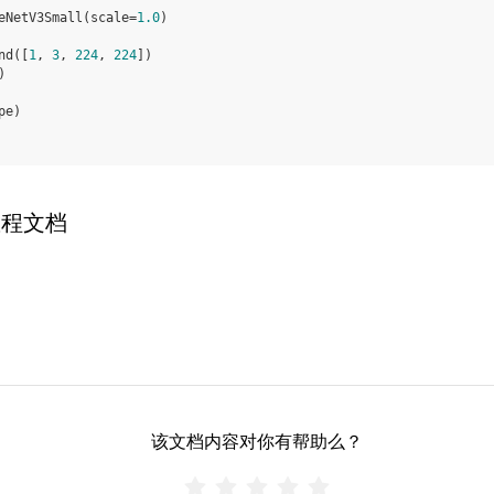
eNetV3Small
(
scale
=
1.0
)
nd
([
1
,
3
,
224
,
224
])
)
pe
)
教程文档
该文档内容对你有帮助么？