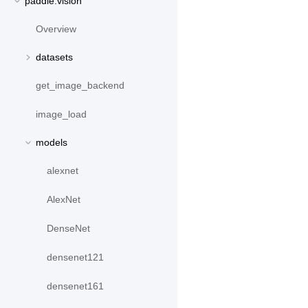
paddle.vision
Overview
datasets
get_image_backend
image_load
models
alexnet
AlexNet
DenseNet
densenet121
densenet161