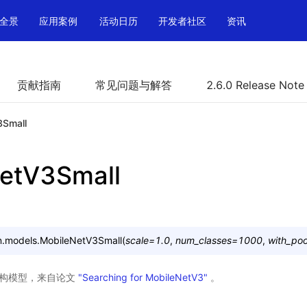
全景
应用案例
活动日历
开发者社区
资讯
贡献指南
常见问题与解答
2.6.0 Release Note
3Small
etV3Small
n.models.
MobileNetV3Small
(
scale
=
1.0
,
num_classes
=
1000
,
with_poo
ll 架构模型，来自论文
"Searching for MobileNetV3"
。