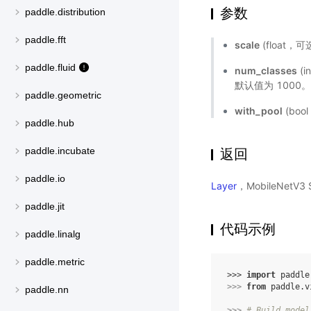
参数
paddle.distribution
paddle.fft
scale
(float
paddle.fluid
num_classes
(
默认值为 1000
paddle.geometric
with_pool
(bo
paddle.hub
paddle.incubate
返回
paddle.io
Layer
，MobileNetV
paddle.jit
代码示例
paddle.linalg
paddle.metric
>>> 
import
paddle
>>> 
from
paddle.v
paddle.nn
>>> 
# Build model