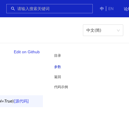
中
|
EN
论
中文(简)
Edit on Github
目录
参数
返回
代码示例
l
=
True
)
[源代码]