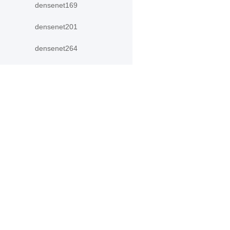
densenet169
densenet201
densenet264
googlenet
GoogLeNet
inception_v3
产品
资源
InceptionV3
PaddleHub
安装
LeNet
Paddle Lite
教程
mobilenet_v1
更多
文档
mobilenet_v2
模型库
应用案例
mobilenet_v3_large