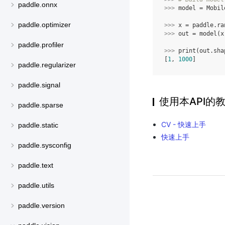
paddle.onnx
>>> 
model
=
Mobil
paddle.optimizer
>>> 
x
=
paddle
.
ra
>>> 
out
=
model
(
x
paddle.profiler
>>> 
print
(
out
.
sha
[
1
, 
1000
]
paddle.regularizer
paddle.signal
使用本API的
paddle.sparse
CV - 快速上手
paddle.static
快速上手
paddle.sysconfig
paddle.text
paddle.utils
paddle.version