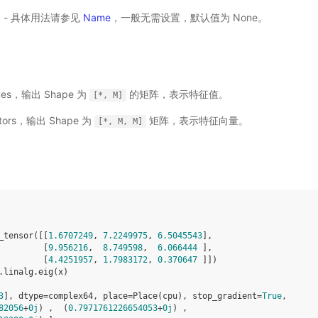
选) - 具体用法请参见
Name
，一般无需设置，默认值为 None。
alues，输出 Shape 为
的矩阵，表示特征值。
[*,
M]
ectors，输出 Shape 为
矩阵，表示特征向量。
[*,
M,
M]
_tensor
([[
1.6707249
,
7.2249975
,
6.5045543
],
[
9.956216
,
8.749598
,
6.066444
],
[
4.4251957
,
1.7983172
,
0.370647
]])
.
linalg
.
eig
(
x
)
3
], dtype=complex64, place=Place(cpu), stop_gradient=
True
,
82056
+
0j
) ,  (
0.7971761226654053
+
0j
) ,