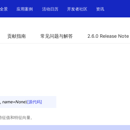
全景
应用案例
活动日历
开发者社区
资讯
贡献指南
常见问题与解答
2.6.0 Release Note
,
name
=
None
)
[源代码]
特征值和特征向量。