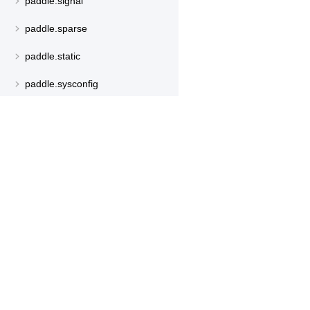
paddle.signal
paddle.sparse
paddle.static
paddle.sysconfig
paddle.text
paddle.utils
产品
资源
paddle.version
paddle.vision
PaddleHub
安装
Paddle Lite
教程
更多
文档
模型库
应用案例