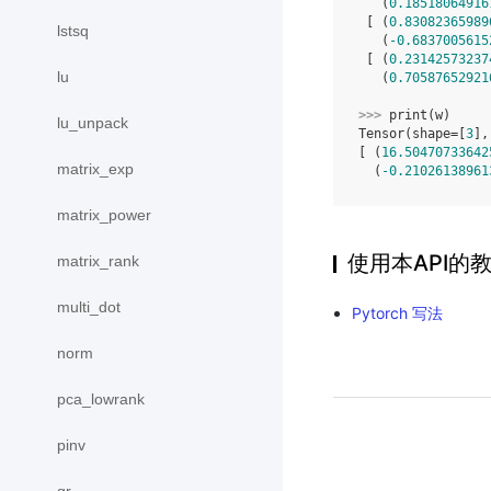
   (
0.18518064916
 [ (
0.83082365989
lstsq
   (
-0.6837005615
 [ (
0.23142573237
lu
   (
0.70587652921
>>> 
print
(
w
)
lu_unpack
Tensor(shape=[
3
],
[ (
16.50470733642
matrix_exp
  (
-0.21026138961
matrix_power
使用本API的
matrix_rank
multi_dot
Pytorch 写法
norm
pca_lowrank
pinv