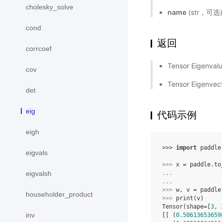
cholesky_solve
name
(str，可
cond
返回
corrcoef
Tensor Eigenv
cov
Tensor Eigenv
det
eig
代码示例
eigh
>>> 
import
paddle
eigvals
>>> 
x
=
paddle
.
to
... 
eigvalsh
... 
>>> 
w
,
v
=
paddle
householder_product
>>> 
print
(
v
)
Tensor(shape=[
3
, 
inv
[[ (
0.50613653659