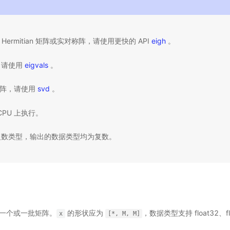
 Hermitian 矩阵或实对称阵，请使用更快的 API
eigh
。
，请使用
eigvals
。
阵，请使用
svd
。
 CPU 上执行。
复数类型，输出的数据类型均为复数。
 输入一个或一批矩阵。
的形状应为
，数据类型支持 float32、fl
x
[*,
M,
M]