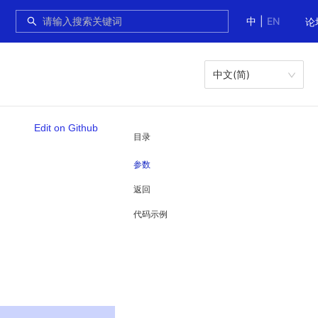
中
|
EN
论
中文(简)
Edit on Github
目录
参数
返回
代码示例