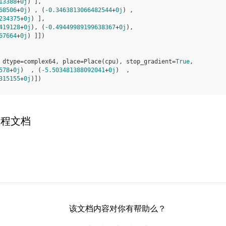
13388
+
0j
) ],
68506
+
0j
) , (
-0.3463813066482544
+
0j
) ,
234375
+
0j
) ],
419128
+
0j
), (
-0.49449989199638367
+
0j
),
67664
+
0j
) ]])
 dtype=complex64, place=Place(cpu), stop_gradient=
True
,
578
+
0j
)  , (
-5.503481388092041
+
0j
)  ,
315155
+
0j
)])
教程文档
该文档内容对你有帮助么？