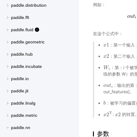
例如：
paddle.distribution
o
u
t
paddle.fft
i
paddle.fluid
在这个公式中：
paddle.geometric
1
：第一个输入，包含：
x
x
1
paddle.hub
2
：第二个输入，包含：
x
x
2
paddle.incubate
：第：i 个被学习
W
W
i
i
练的参数 W）的形状为[o
paddle.io
：输出的第：i 
o
o
u
u
t
t
i
i
paddle.jit
out_features]。
：被学习的偏置参数，
paddle.linalg
b
b
T
2
2
:
的转置
x
x
2
T
x
x
2
paddle.metric
paddle.nn
参数