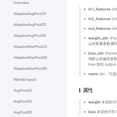
Overview
in1_features
(i
AdaptiveAvgPool1D
in2_features
(i
AdaptiveAvgPool2D
out_features
(i
AdaptiveAvgPool3D
weight_attr
(P
认的权重参数属
AdaptiveMaxPool1D
bias_attr
(Par
AdaptiveMaxPool2D
用默认的偏置参数属
bias 加到 outp
AdaptiveMaxPool3D
name
(str，可
AlphaDropout
属性
AvgPool1D
AvgPool2D
weight
本层的可学
bias
本层的可学习偏
AvgPool3D