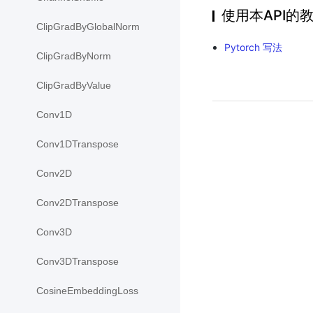
使用本API的
ClipGradByGlobalNorm
Pytorch 写法
ClipGradByNorm
ClipGradByValue
Conv1D
Conv1DTranspose
Conv2D
Conv2DTranspose
Conv3D
Conv3DTranspose
CosineEmbeddingLoss