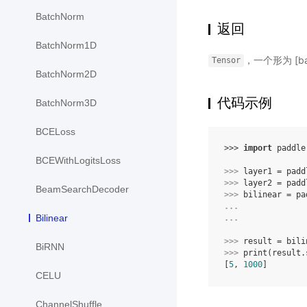
BatchNorm
返回
BatchNorm1D
，一个形为 [batch
Tensor
BatchNorm2D
代码示例
BatchNorm3D
BCELoss
>>> 
import
paddle
BCEWithLogitsLoss
>>> 
layer1
=
padd
>>> 
layer2
=
padd
BeamSearchDecoder
>>> 
bilinear
=
pa
... 
Bilinear
... 
>>> 
result
=
bili
BiRNN
>>> 
print
(
result
.
[
5
, 
1000
]
CELU
ChannelShuffle