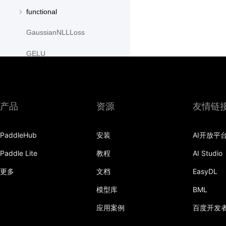
functional
GaussianNLLLoss
GELU
GLU
GroupNorm
产品
资源
友情链
GRU
PaddleHub
安装
AI开放平
GRUCell
Paddle Lite
教程
AI Studio
Hardshrink
更多
文档
EasyDL
Hardsigmoid
模型库
BML
Hardswish
应用案例
百度开发
Hardtanh