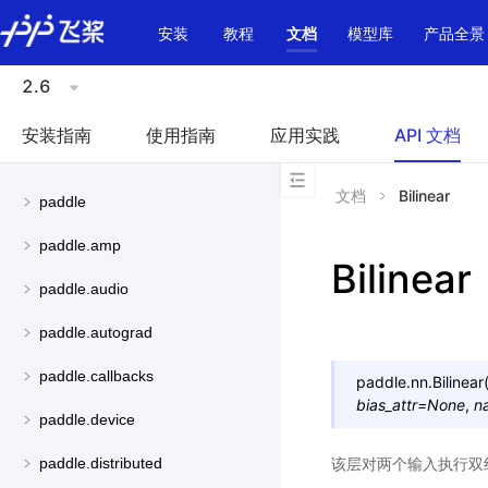
\u200E
安装
教程
文档
模型库
产品全景
2.6
安装指南
使用指南
应用实践
API 文档
文档
Bilinear
paddle
paddle.amp
Bilinear
paddle.audio
paddle.autograd
paddle.callbacks
paddle.nn.
Bilinear
bias_attr
=
None
,
n
paddle.device
该层对两个输入执行双线性
paddle.distributed