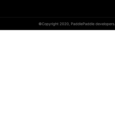
HingeEmbeddingLoss
HSigmoidLoss
©Copyright 2020, PaddlePaddle developers
Identity
initializer
InstanceNorm1D
InstanceNorm2D
InstanceNorm3D
KLDivLoss
L1Loss
Layer