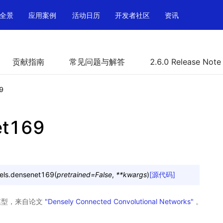
全景
应用案例
活动日历
开发者社区
资讯
贡献指南
常见问题与解答
2.6.0 Release Note
9
et169
els.
densenet169
(
pretrained
=
False
,
**
kwargs
)
[源代码]
t 模型，来自论文
"Densely Connected Convolutional Networks"
。