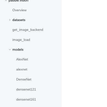
paddle.vision
Overview
datasets
get_image_backend
image_load
models
AlexNet
alexnet
DenseNet
densenet121
densenet161