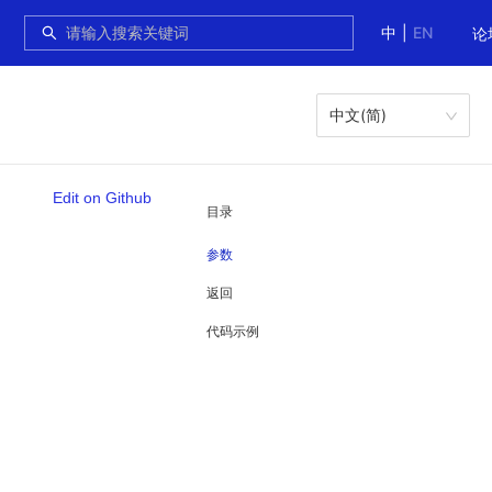
中
|
EN
论
中文(简)
Edit on Github
目录
参数
返回
代码示例