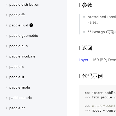
参数
paddle.distribution
paddle.fft
pretrained
(bo
False。
paddle.fluid
**kwargs
(可选
paddle.geometric
paddle.hub
返回
paddle.incubate
Layer
，169 层的 De
paddle.io
代码示例
paddle.jit
paddle.linalg
>>> 
import
paddle
>>> 
from
paddle.v
paddle.metric
>>> 
# Build model
paddle.nn
>>> 
model
=
dense