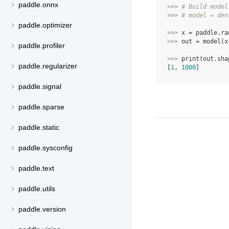
paddle.onnx
>>> 
# Build model
>>> 
# model = den
paddle.optimizer
>>> 
x
=
paddle
.
ra
>>> 
out
=
model
(
x
paddle.profiler
>>> 
print
(
out
.
sha
paddle.regularizer
[
1
, 
1000
]
paddle.signal
paddle.sparse
paddle.static
paddle.sysconfig
paddle.text
paddle.utils
paddle.version