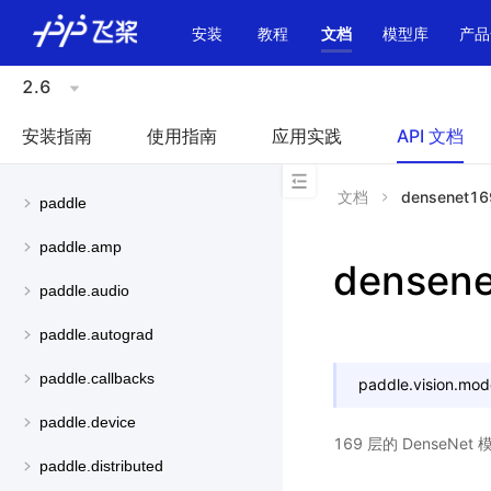
\u200E
安装
教程
文档
模型库
产品
2.6
安装指南
使用指南
应用实践
API 文档
文档
densenet16
paddle
paddle.amp
densen
paddle.audio
paddle.autograd
paddle.callbacks
paddle.vision.mod
paddle.device
169 层的 DenseNe
paddle.distributed