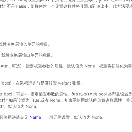
不是 False，则将创建一个偏置参数并将其添加到输出中。此方法要求 
t
t
r
t
r
) – 线性变换层输入单元的数目。
t) – 线性变换层输出单元的数目。
amAttr，可选) - 指定权重参数的属性。默认值为 None，权重将初始化
(bool) - 在乘积运算前是否转置
weight
张量。
_
Attr|bool，可选) – 指定偏置参数的属性。
为 bool 类型且设置为
b
b
i
i
a
a
s
s
_
a
a
t
t
t
r
t
r
如果设置为 True 或者 None，则表示使用默认的偏置参数属性，
a
t
t
t
r
t
r
tr
。默认值为 None。
 - 具体用法请参见
Name
，一般无需设置，默认值为 None。