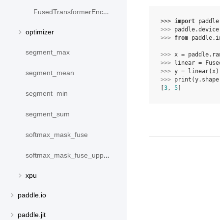
FusedTransformerEncoderLayer
>>> 
import
paddle
>>> 
paddle
.
device
optimizer
>>> 
from
paddle.i
segment_max
>>> 
x
=
paddle
.
ra
>>> 
linear
=
Fuse
>>> 
y
=
linear
(
x
)
segment_mean
>>> 
print
(
y
.
shape
[
3
, 
5
]
segment_min
segment_sum
softmax_mask_fuse
softmax_mask_fuse_upper_triangle
xpu
paddle.io
paddle.jit