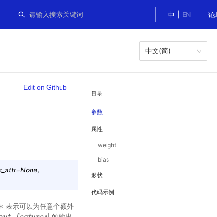
中
|
EN
论
中文(简)
Edit on Github
目录
参数
属性
weight
bias
s_attr
=
None
,
形状
代码示例
∗
表示可以为任意个额外
∗
_
]
的输出
o
t
_
u
f
e
t
a
t
f
u
e
r
e
a
s
t
]
u
r
e
s