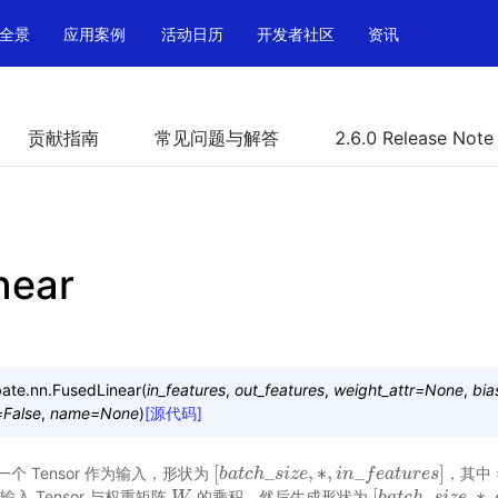
全景
应用案例
活动日历
开发者社区
资讯
贡献指南
常见问题与解答
2.6.0 Release Note
near
ate.nn.
FusedLinear
(
in_features
,
out_features
,
weight_attr
=
None
,
bia
=
False
,
name
=
None
)
[源代码]
[
_
,
∗
,
_
]
接受一个 Tensor 作为输入，形状为
，其中
[
b
b
a
a
t
t
c
c
h
h
_
s
s
i
z
i
e
z
,
e
∗
,
i
n
_
i
f
n
e
a
t
f
u
e
r
e
a
s
t
]
u
r
e
s
[
_
,
∗
,
入 Tensor 与权重矩阵
的乘积，然后生成形状为
W
W
[
b
b
a
a
t
t
c
c
h
h
_
s
s
i
z
i
e
z
,
e
∗
,
o
u