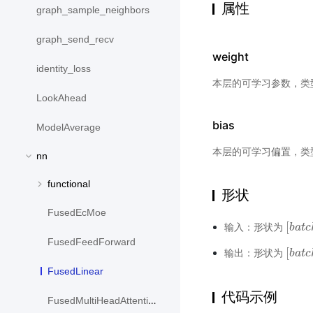
属性
graph_sample_neighbors
graph_send_recv
weight
identity_loss
本层的可学习参数，类
LookAhead
bias
ModelAverage
本层的可学习偏置，类
nn
functional
形状
FusedEcMoe
[
输入：形状为
[
b
b
a
a
t
t
c
c
FusedFeedForward
[
输出：形状为
[
b
b
a
a
t
t
c
c
FusedLinear
代码示例
FusedMultiHeadAttention