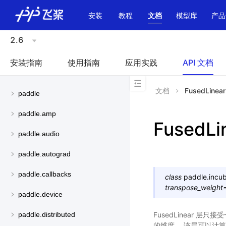
\u200E
安装
教程
文档
模型库
产品
2.6
安装指南
使用指南
应用实践
API 文档
文档
FusedLinear
paddle
paddle.amp
FusedLi
paddle.audio
paddle.autograd
paddle.callbacks
class
paddle.incub
transpose_weight
paddle.device
FusedLinear 层只
paddle.distributed
的维度。 该层可以计算输