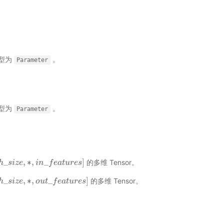
型为
。
Parameter
型为
。
Parameter
_
,
∗
,
_
]
的多维 Tensor。
h
h
_
s
s
i
z
i
e
z
,
e
∗
,
i
n
_
i
f
n
e
a
t
f
u
e
r
e
a
s
t
]
u
r
e
s
_
,
∗
,
_
]
的多维 Tensor。
h
h
_
s
s
i
z
i
e
z
,
e
∗
,
o
u
o
t
_
u
f
e
t
a
t
f
u
e
r
e
a
s
t
]
u
r
e
s