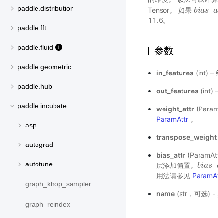
paddle.distribution
_
Tensor。 如果
b
b
i
i
a
a
s
s
_
a
a
t
11.6。
paddle.fft
paddle.fluid
参数
paddle.geometric
in_features
(int
paddle.hub
out_features
(in
paddle.incubate
weight_attr
(Par
ParamAttr
。
asp
transpose_weight
autograd
bias_attr
(Param
_
autotune
层添加偏置。
b
b
i
i
a
a
s
s
_
a
用法请参见
ParamAt
graph_khop_sampler
name
(str，可选)
graph_reindex