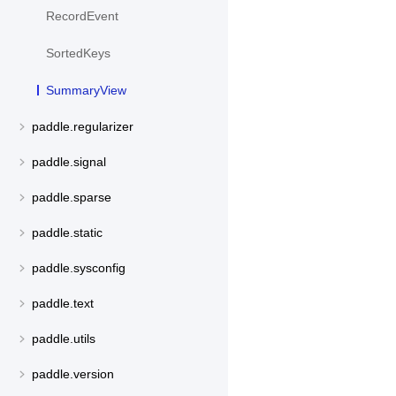
RecordEvent
SortedKeys
SummaryView
paddle.regularizer
paddle.signal
paddle.sparse
paddle.static
paddle.sysconfig
paddle.text
paddle.utils
paddle.version