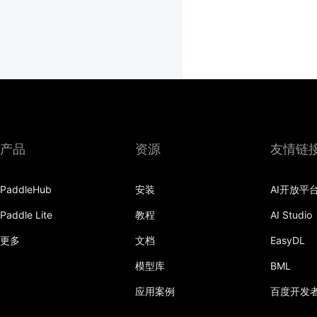
产品
资源
友情链
PaddleHub
安装
AI开放平
Paddle Lite
教程
AI Studio
更多
文档
EasyDL
模型库
BML
应用案例
百度开发