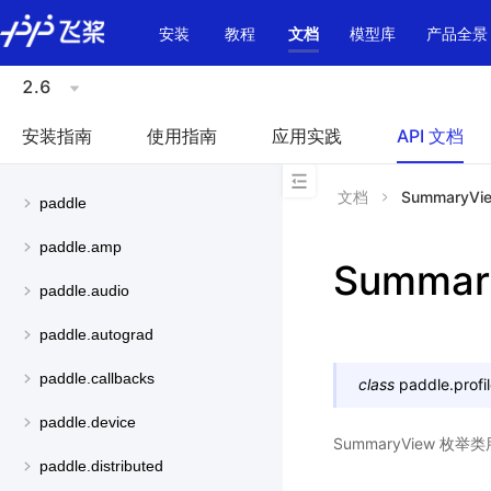
\u200E
安装
教程
文档
模型库
产品全景
2.6
安装指南
使用指南
应用实践
API 文档
文档
SummaryVi
paddle
paddle.amp
Summar
paddle.audio
paddle.autograd
paddle.callbacks
class
paddle.profil
paddle.device
SummaryView 
paddle.distributed