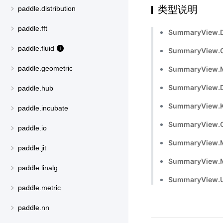
类型说明
paddle.distribution
paddle.fft
SummaryView.D
paddle.fluid
SummaryView.
paddle.geometric
SummaryView.
SummaryView.D
paddle.hub
SummaryView.K
paddle.incubate
SummaryView.O
paddle.io
SummaryView.
paddle.jit
SummaryView.M
paddle.linalg
SummaryView.
paddle.metric
paddle.nn