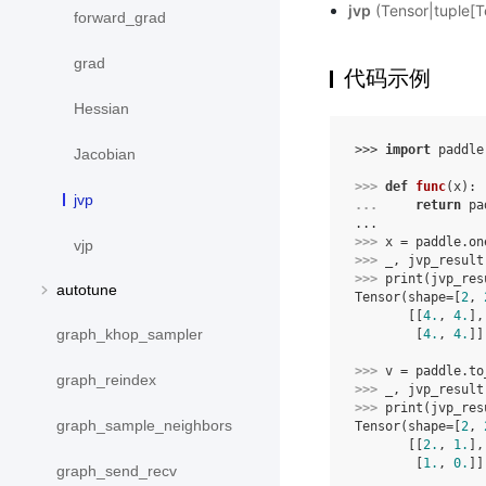
jvp
(Tensor|tuple[T
forward_grad
grad
代码示例
Hessian
>>> 
import
paddle
Jacobian
>>> 
def
func
(
x
):
jvp
... 
return
pa
...
>>> 
x
=
paddle
.
on
vjp
>>> 
_
,
jvp_result
>>> 
print
(
jvp_res
autotune
Tensor(shape=[
2
, 
       [[
4.
, 
4.
],
graph_khop_sampler
        [
4.
, 
4.
]]
>>> 
v
=
paddle
.
to
graph_reindex
>>> 
_
,
jvp_result
>>> 
print
(
jvp_res
graph_sample_neighbors
Tensor(shape=[
2
, 
       [[
2.
, 
1.
],
        [
1.
, 
0.
]]
graph_send_recv