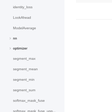
identity_loss
LookAhead
ModelAverage
nn
optimizer
segment_max
segment_mean
segment_min
segment_sum
softmax_mask_fuse
softmax_mask_fuse_upper_triangle