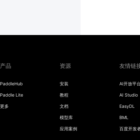
产品
资源
友情链
PaddleHub
安装
AI开放平
Paddle Lite
教程
AI Studio
更多
文档
EasyDL
模型库
BML
应用案例
百度开发