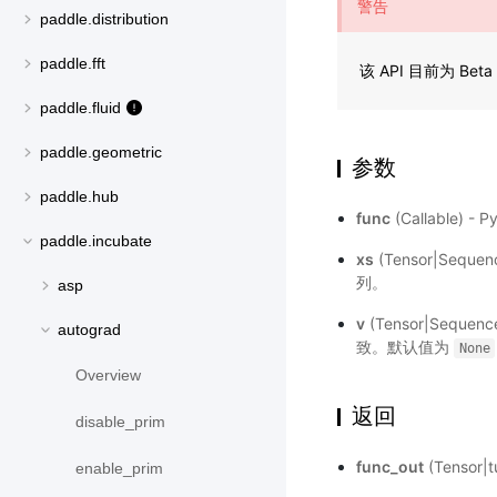
警告
paddle.distribution
paddle.fft
该 API 目前为 
paddle.fluid
paddle.geometric
参数
paddle.hub
func
(Callable)
paddle.incubate
xs
(Tensor|Sequen
列。
asp
v
(Tensor|Sequen
autograd
致。默认值为
None
Overview
返回
disable_prim
func_out
(Tensor|t
enable_prim