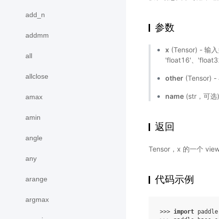
add_n
参数
addmm
x
(Tensor) -
all
'float16'、'float
allclose
other
(Tensor) 
name
(str，可
amax
amin
返回
angle
Tensor，x 的一个 view
any
代码示例
arange
argmax
>>> 
import
paddle