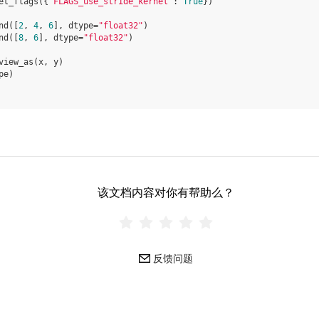
et_flags
({
"FLAGS_use_stride_kernel"
:
True
})
nd
([
2
,
4
,
6
],
dtype
=
"float32"
)
nd
([
8
,
6
],
dtype
=
"float32"
)
view_as
(
x
,
y
)
pe
)
该文档内容对你有帮助么？
反馈问题