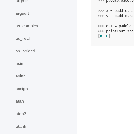
argmin
>>> 
paddle
.
base
.
s
>>> 
x
=
paddle
.
ra
argsort
>>> 
y
=
paddle
.
ra
as_complex
>>> 
out
=
paddle
.
>>> 
print
(
out
.
sha
[
8
, 
6
]
as_real
as_strided
asin
asinh
assign
atan
atan2
atanh