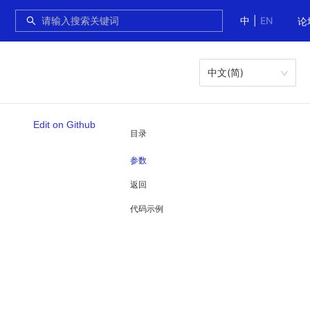
中
|
EN
论
中文(简)
Edit on Github
目录
参数
返回
代码示例