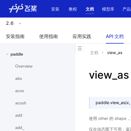
\u200E
安装
教程
文档
模型库
产品
2.6
安装指南
使用指南
应用实践
API 文档
文档
view_as
paddle
Overview
view_as
abs
acos
paddle.
view_as
(
x
acosh
add
使用 other 的 shape
add_
仅在动态图下可用，返回的 