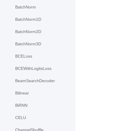
BatchNorm
BatchNorm1D
BatchNorm2D
BatchNorm3D
BCELoss
BCEWithLogitsLoss
BeamSearchDecoder
Bilinear
BiRNN
CELU
ChannelShuffle