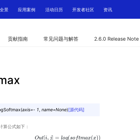
全景
应用案例
活动日历
开发者社区
资讯
贡献指南
常见问题与解答
2.6.0 Release Note
tmax
ogSoftmax
(
axis
=
-
1
,
name
=
None
)
[源代码]
层，计算公式如下：
[
,
]
=
(
(
)
)
O
u
t
i
j
l
o
g
s
o
f
t
m
a
x
x