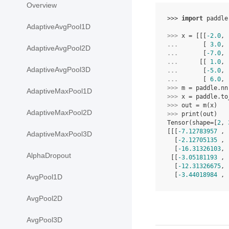
Overview
>>> 
import
paddle
AdaptiveAvgPool1D
>>> 
x
=
[[[
-
2.0
,
... 
[
3.0
,
AdaptiveAvgPool2D
... 
[
-
7.0
,
... 
[[
1.0
,
AdaptiveAvgPool3D
... 
[
-
5.0
,
... 
[
6.0
,
>>> 
m
=
paddle
.
nn
AdaptiveMaxPool1D
>>> 
x
=
paddle
.
to
>>> 
out
=
m
(
x
)
AdaptiveMaxPool2D
>>> 
print
(
out
)
Tensor(shape=[
2
, 
[[[
-7.12783957
 , 
AdaptiveMaxPool3D
  [
-2.12705135
 , 
  [
-16.31326103
, 
AlphaDropout
 [[
-3.05181193
 , 
  [
-12.31326675
, 
  [
-3.44018984
 , 
AvgPool1D
AvgPool2D
AvgPool3D