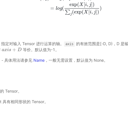
exp
(
[
,
]
)
X
i
j
O
u
t
[
i
,
j
]
=
l
o
g
(
s
o
f
t
m
a
x
(
x
)
)
=
l
o
g
(
exp
(
X
[
i
,
j
]
)
∑
j
(
exp
(
X
[
i
,
j
]
)
)
=
(
)
l
o
g
(
exp
(
[
,
]
)
∑
X
i
j
j
 - 指定对输入 Tensor 进行运算的轴。
的有效范围是[-D, D)，D 是输
axis
+
与
等价。默认值为-1。
a
a
x
x
i
i
s
s
+
D
D
选) - 具体用法请参见
Name
，一般无需设置，默认值为 None。
 Tensor。
ut 具有相同形状的 Tensor。