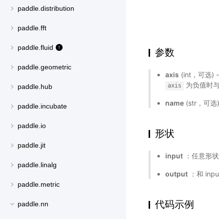
paddle.distribution
paddle.fft
paddle.fluid
参数
paddle.geometric
axis
(int，可选)
为负值时
axis
paddle.hub
name
(str，可
paddle.incubate
paddle.io
形状
paddle.jit
input
：任意形状的
paddle.linalg
output
：和 inp
paddle.metric
代码示例
paddle.nn