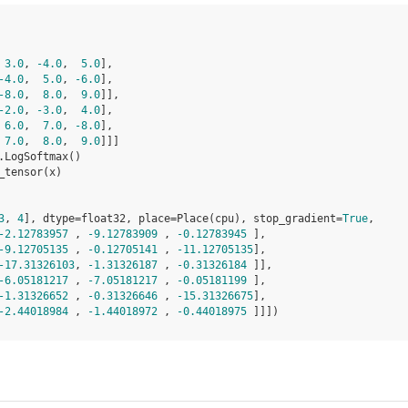
3.0
,
-
4.0
,
5.0
],
-
4.0
,
5.0
,
-
6.0
],
-
8.0
,
8.0
,
9.0
]],
-
2.0
,
-
3.0
,
4.0
],
6.0
,
7.0
,
-
8.0
],
7.0
,
8.0
,
9.0
]]]
.
LogSoftmax
()
_tensor
(
x
)
3
, 
4
], dtype=float32, place=Place(cpu), stop_gradient=
True
,
-2.12783957
 , 
-9.12783909
 , 
-0.12783945
 ],
-9.12705135
 , 
-0.12705141
 , 
-11.12705135
],
-17.31326103
, 
-1.31326187
 , 
-0.31326184
 ]],
-6.05181217
 , 
-7.05181217
 , 
-0.05181199
 ],
-1.31326652
 , 
-0.31326646
 , 
-15.31326675
],
-2.44018984
 , 
-1.44018972
 , 
-0.44018975
 ]]])