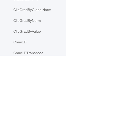
ClipGradByGlobalNorm
ClipGradByNorm
ClipGradByValue
Conv1D
Conv1DTranspose
Conv2D
Conv2DTranspose
产品
资源
Conv3D
PaddleHub
安装
Conv3DTranspose
Paddle Lite
教程
CosineEmbeddingLoss
更多
文档