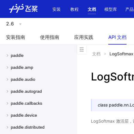
\u200E
安装
教程
文档
模型库
产品
2.6
安装指南
使用指南
应用实践
API 文档
文档
LogSoftmax
paddle
paddle.amp
LogSof
paddle.audio
paddle.autograd
paddle.callbacks
class
paddle.nn.
L
paddle.device
LogSoftmax 激活
paddle.distributed