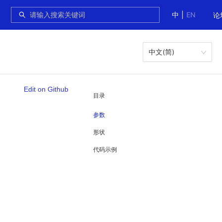
中
|
EN
论
中文(简)
Edit on Github
目录
参数
形状
代码示例