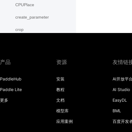
CPUPlace
create_parameter
crop
cross
CUDAPinnedPlace
产品
资源
友情链
CUDAPlace
PaddleHub
安装
AI开放平
cummax
Paddle Lite
教程
AI Studio
cummin
更多
文档
EasyDL
cumprod
模型库
BML
cumsum
应用案例
百度开发
cumulative_trapezoid