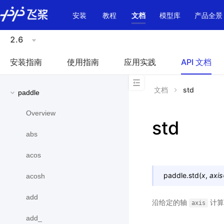
\u200E
安装
教程
文档
模型库
产品全景
2.6
安装指南
使用指南
应用实践
API 文档
文档
std
paddle
Overview
std
abs
acos
paddle.
std
(
x
,
axis
acosh
add
沿给定的轴
计
axis
add_