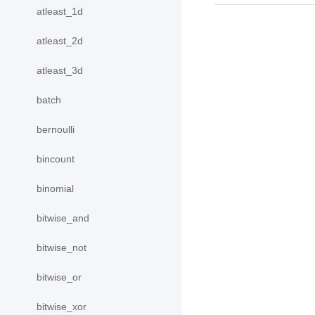
atleast_1d
atleast_2d
atleast_3d
batch
bernoulli
bincount
binomial
bitwise_and
bitwise_not
bitwise_or
bitwise_xor