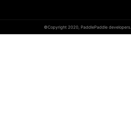
DataParallel
deg2rad
©Copyright 2020, PaddlePaddle developers
diag
diag_embed
diagflat
diagonal
diagonal_scatter
diff
digamma
disable_signal_handler