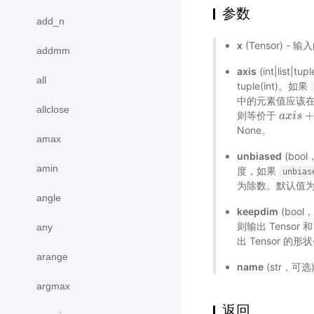
参数
add_n
x
(Tensor) - 
addmm
axis
(int|list|
all
tuple(int)。如果
中的元素值应该在范
allclose
则等价于
a
a
x
x
i
i
s
s
+
D
None。
amax
unbiased
(bo
amin
度，如果
unbias
为除数。默认值为 
angle
keepdim
(boo
则输出 Tensor 
any
出 Tensor 的
arange
name
(str，可
argmax
返回