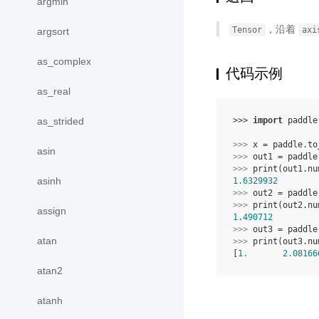
argmin
，沿着
Tensor
axi
argsort
as_complex
代码示例
as_real
as_strided
>>> 
import
paddle
>>> 
x
=
paddle
.
to
asin
>>> 
out1
=
paddle
>>> 
print
(
out1
.
nu
asinh
1.6329932
>>> 
out2
=
paddle
>>> 
print
(
out2
.
nu
assign
1.490712
>>> 
out3
=
paddle
atan
>>> 
print
(
out3
.
nu
[
1.
2.08166
atan2
atanh