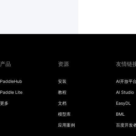
产品
资源
友情链
PaddleHub
安装
AI开放平
Paddle Lite
教程
AI Studio
更多
文档
EasyDL
模型库
BML
应用案例
百度开发