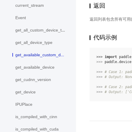
返回
current_stream
Event
返回列表包含所有可用
get_all_custom_device_type
代码示例
get_all_device_type
get_available_custom_device
>>> 
import
paddle
>>> 
paddle
.
device
get_available_device
>>> 
# Case 1: pad
>>> 
# Output: Non
get_cudnn_version
>>> 
# Case 2: pad
get_device
>>> 
# Output: ['C
IPUPlace
is_compiled_with_cinn
is_compiled_with_cuda