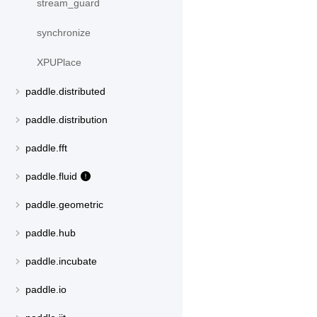
stream_guard
synchronize
XPUPlace
paddle.distributed
paddle.distribution
paddle.fft
paddle.fluid
paddle.geometric
paddle.hub
paddle.incubate
paddle.io