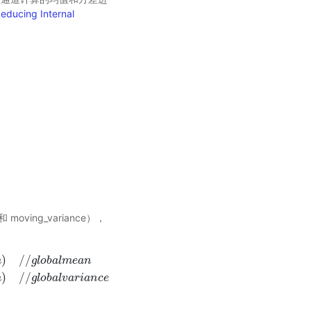
educing Internal
n
i
−
b
a
t
c
h
−
v
a
r
i
a
n
c
e
oving_variance），
)
/
/
m
g
l
o
b
a
l
m
e
a
n
a
n
c
e
=
m
o
v
i
n
g
_
v
a
r
i
a
n
c
e
∗
m
o
m
e
n
t
u
m
+
σ
β
2
∗
(
1.
−
m
o
m
e
n
t
u
m
)
/
/
g
l
o
b
a
l
v
a
)
/
/
m
g
l
o
b
a
l
v
a
r
i
a
n
c
e