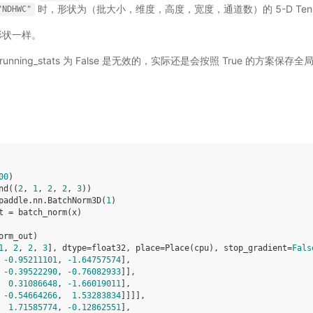
时，形状为（批大小，维度，高度，宽度，通道数）的 5-D Tens
"NDHWC"
入形状一样。
_running_stats 为 False 是无效的，实际还是会按照 True 的方案
00
)
nd
((
2
,
1
,
2
,
2
,
3
))
paddle
.
nn
.
BatchNorm3D
(
1
)
t
=
batch_norm
(
x
)
orm_out
)
1
, 
2
, 
2
, 
3
], dtype=float32, place=Place(cpu), stop_gradient=
Fals
 
-0.95211101
, 
-1.64757574
],
 
-0.39522290
, 
-0.76082933
]],
  
0.31086648
, 
-1.66019011
],
 
-0.54664266
,  
1.53283834
]]]],
  
1.71585774
, 
-0.12862551
],