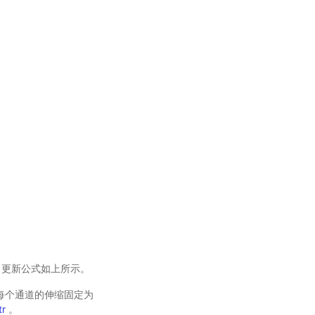
。更新公式如上所示。
则表示每个通道的伸缩固定为
tr
。