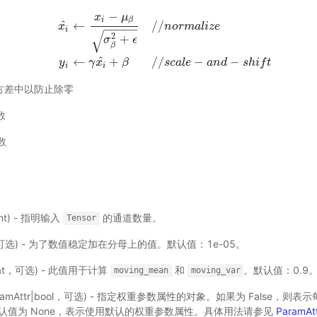
−
x
μ
i
β
^
←
/
/
x
n
o
r
m
a
l
i
z
e
−
−
−
−
−
i
√
2
+
σ
ϵ
x
i
^
←
x
i
−
μ
β
σ
β
2
+
ϵ
/
/
n
o
r
m
a
l
i
z
e
y
i
←
γ
x
i
^
+
β
/
/
s
c
a
l
e
−
a
n
d
−
s
h
i
f
t
β
^
←
+
/
/
−
−
y
γ
x
β
s
c
a
l
e
a
n
d
s
h
i
f
t
i
i
方差中以防止除零
数
数
int) - 指明输入
的通道数量。
Tensor
t，可选) - 为了数值稳定加在分母上的值。默认值：1e-05。
oat，可选) - 此值用于计算
和
。默认值：0.9
moving_mean
moving_var
aramAttr|bool，可选) - 指定权重参数属性的对象。如果为 False，
认值为 None，表示使用默认的权重参数属性。具体用法请参见
ParamAt