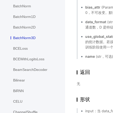
BatchNorm
bias_attr
(Par
0，不可改变。默
BatchNorm1D
data_format
(s
通道数，D 是特
BatchNorm2D
use_global_stat
BatchNorm3D
的统计数据。若设
训练阶段使用一个 m
BCELoss
name
(str，可
BCEWithLogitsLoss
BeamSearchDecoder
返回
Bilinear
无
BiRNN
形状
CELU
input：当 data_
ChannelShuffle