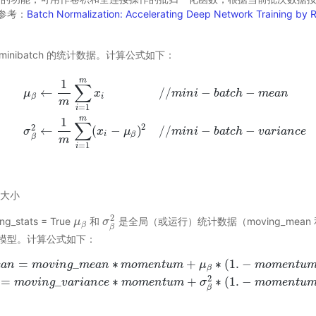
参考：
Batch Normalization: Accelerating Deep Network Training by R
minibatch 的统计数据。计算公式如下：
m
1
∑
←
/
/
−
−
μ
x
m
i
n
i
b
a
t
c
h
m
e
a
n
i
β
m
=
1
i
μ
β
←
1
m
∑
i
=
1
m
x
i
/
/
m
i
n
i
−
b
a
t
c
h
−
m
e
a
n
σ
β
2
←
1
m
∑
i
=
1
m
(
x
i
−
μ
β
)
2
/
/
m
i
m
1
∑
2
2
←
(
−
)
/
/
−
−
σ
x
μ
m
i
n
i
b
a
t
c
h
v
a
r
i
a
n
c
e
i
β
β
m
=
1
i
大小
2
_stats = True
和
是全局（或运行）统计数据（moving_mean 和 m
μ
μ
β
σ
σ
β
2
β
β
模型。计算公式如下：
=
_
∗
+
∗
(
1.
−
e
a
n
m
o
v
i
n
g
m
e
a
n
m
o
m
e
n
t
u
m
μ
m
o
m
e
n
t
u
β
g
_
m
e
a
n
∗
m
o
m
e
n
t
u
m
+
μ
β
∗
(
1.
−
m
o
m
e
n
t
u
m
)
/
/
g
l
o
b
a
l
m
e
a
n
m
o
v
i
n
g
_
v
a
r
i
2
=
_
∗
+
∗
(
1.
−
m
o
v
i
n
g
v
a
r
i
a
n
c
e
m
o
m
e
n
t
u
m
σ
m
o
m
e
n
t
u
β