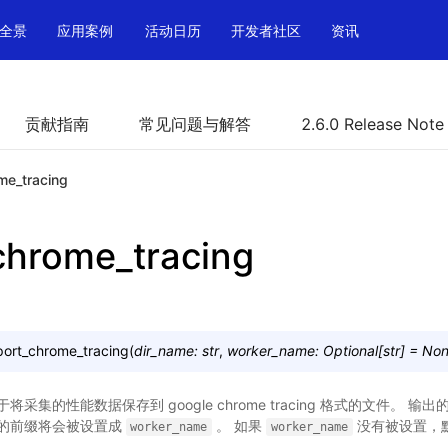
全景
应用案例
活动日历
开发者社区
资讯
贡献指南
常见问题与解答
2.6.0 Release Note
me_tracing
chrome_tracing
port_chrome_tracing
(
dir_name
:
str
,
worker_name
:
Optional
[
str
]
=
No
采集的性能数据保存到 google chrome tracing 格式的文件。 
的前缀将会被设置成
。 如果
没有被设置，
worker_name
worker_name