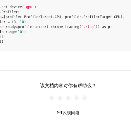
.
set_device
(
'gpu'
)
.
Profiler
(
s
=
[
profiler
.
ProfilerTarget
.
CPU
,
profiler
.
ProfilerTarget
.
GPU
],
ler
=
(
3
,
10
),
ce_ready
=
profiler
.
export_chrome_tracing
(
'./log'
))
as
p
:
in
range
(
10
):
()
()
该文档内容对你有帮助么？
反馈问题