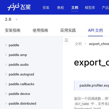
\u200E
安装
教程
文档
模型库
产品
2.6
安装指南
使用指南
应用实践
API 文档
文档
export_chro
paddle
paddle.amp
export_
paddle.audio
paddle.autograd
paddle.callbacks
paddle.profiler.
ex
paddle.device
返回一个回调函数，用于将
中，文件名
paddle.distributed
dir_name
[hostname]_[pid]。