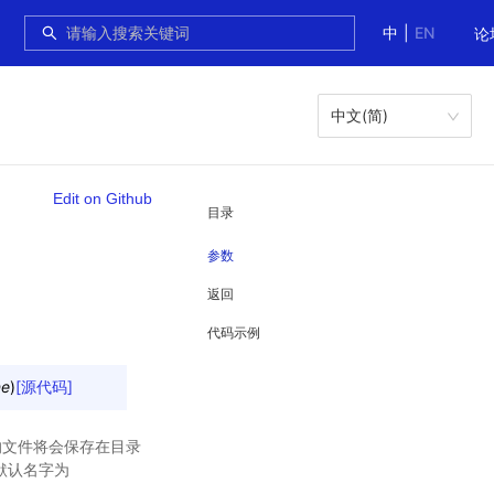
中
|
EN
论
中文(简)
Edit on Github
目录
参数
返回
代码示例
ne
)
[源代码]
输出的文件将会保存在目录
默认名字为