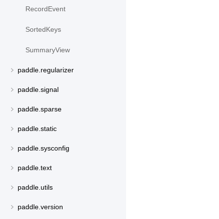
RecordEvent
SortedKeys
SummaryView
paddle.regularizer
paddle.signal
paddle.sparse
paddle.static
paddle.sysconfig
paddle.text
paddle.utils
paddle.version