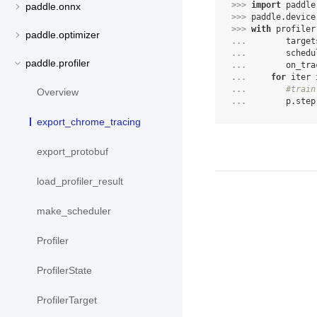
>>> 
import
paddle
paddle.onnx
>>> 
paddle
.
device
>>> 
with
profiler
paddle.optimizer
... 
target
... 
schedu
paddle.profiler
... 
on_tra
... 
for
iter
... 
#train
Overview
... 
p
.
step
export_chrome_tracing
export_protobuf
load_profiler_result
make_scheduler
Profiler
ProfilerState
ProfilerTarget