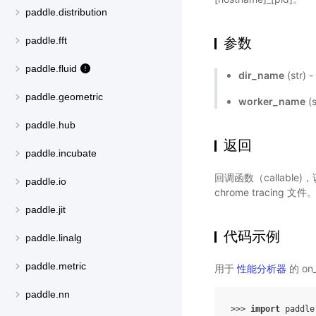
paddle.distribution
参数
paddle.fft
paddle.fluid
dir_name
(st
paddle.geometric
worker_name
(
paddle.hub
返回
paddle.incubate
回调函数（callable)
paddle.io
chrome tracing 文件
paddle.jit
代码示例
paddle.linalg
paddle.metric
用于
性能分析器
的 on
paddle.nn
>>> 
import
paddle