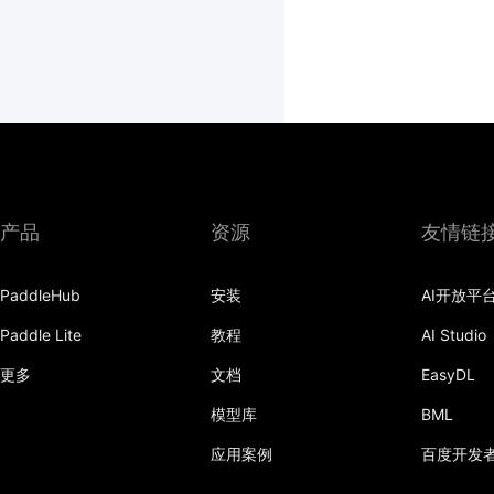
产品
资源
友情链
PaddleHub
安装
AI开放平
Paddle Lite
教程
AI Studio
更多
文档
EasyDL
模型库
BML
应用案例
百度开发