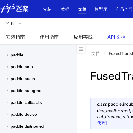
\u200E
安装
教程
文档
模型库
产品全景
2.6
安装指南
使用指南
应用实践
API 文档
文档
FusedTrans
paddle
paddle.amp
FusedTr
paddle.audio
paddle.autograd
paddle.callbacks
class
paddle.incub
dim_feedforward
,
paddle.device
act_dropout_rate
=
代码]
paddle.distributed