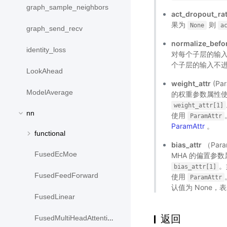
graph_sample_neighbors
act_dropout_ra
果为
则
None
a
graph_send_recv
normalize_befo
identity_loss
对每个子层的输入进行
个子层的输入不
LookAhead
weight_attr
(Pa
ModelAverage
的权重参数属性
weight_attr[1]
nn
使用
ParamAttr
ParamAttr
。
functional
bias_attr
（Par
FusedEcMoe
MHA 的偏置参
。
bias_attr[1]
FusedFeedForward
使用
ParamAttr
认值为 None
FusedLinear
返回
FusedMultiHeadAttention