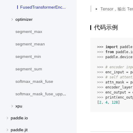
FusedTransformerEncoderLayer
Tensor，输出 
optimizer
代码示例
segment_max
segment_mean
>>> 
import
paddle
>>> 
from
paddle.i
segment_min
>>> 
paddle
.
device
>>> 
# encoder inp
segment_sum
>>> 
enc_input
=
p
>>> 
# self attent
softmax_mask_fuse
>>> 
attn_mask
=
p
>>> 
encoder_layer
>>> 
enc_output
=
softmax_mask_fuse_upper_triangle
>>> 
print
(
enc_out
[
2
, 
4
, 
128
]
xpu
paddle.io
paddle.jit