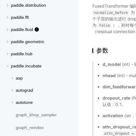
paddle.distribution
FusedTransfo
为
normalize_before
paddle.fft
个子层的输出进行 dropo
为
），则对每个
False
paddle.fluid
（residual connect
paddle.geometric
参数
paddle.hub
d_model
(int)
paddle.incubate
nhead
(int) - 
asp
dim_feedforwa
autograd
dropout_rate
(
autotune
认值：0.1。
graph_khop_sampler
activation
(st
attn_dropout_r
graph_reindex
attn_dropout
=