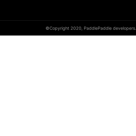
©Copyright 2020, PaddlePaddle developers