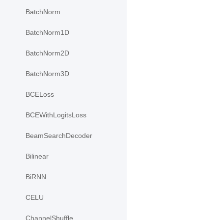
BatchNorm
BatchNorm1D
BatchNorm2D
BatchNorm3D
BCELoss
BCEWithLogitsLoss
BeamSearchDecoder
Bilinear
BiRNN
CELU
ChannelShuffle