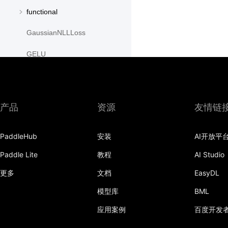
functional
GaussianNLLLoss
GELU
GLU
GroupNorm
产品
资源
友情链
GRU
PaddleHub
安装
AI开放平
GRUCell
Paddle Lite
教程
AI Studio
Hardshrink
更多
文档
EasyDL
Hardsigmoid
模型库
BML
Hardswish
应用案例
百度开发
Hardtanh