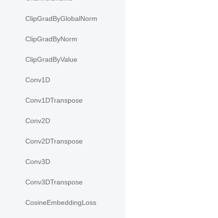
ClipGradByGlobalNorm
ClipGradByNorm
ClipGradByValue
Conv1D
Conv1DTranspose
Conv2D
Conv2DTranspose
Conv3D
Conv3DTranspose
CosineEmbeddingLoss