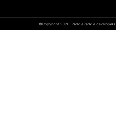
HingeEmbeddingLoss
HSigmoidLoss
©Copyright 2020, PaddlePaddle developers
Identity
initializer
InstanceNorm1D
InstanceNorm2D
InstanceNorm3D
KLDivLoss
L1Loss
Layer