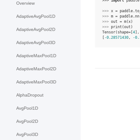
>>> 
import
paddle
Overview
>>> 
x
=
paddle
.
to
AdaptiveAvgPool1D
>>> 
m
=
paddle
.
nn
>>> 
out
=
m
(
x
)
>>> 
print
(
out
)
AdaptiveAvgPool2D
Tensor(shape=[
4
],
[
-0.28571430
, 
-0.
AdaptiveAvgPool3D
AdaptiveMaxPool1D
AdaptiveMaxPool2D
AdaptiveMaxPool3D
AlphaDropout
AvgPool1D
AvgPool2D
AvgPool3D