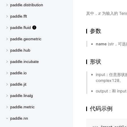
paddle.distribution
其中，
为输入的 Tens
x
x
paddle.fft
paddle.fluid
参数
paddle.geometric
name
(str，可
paddle.hub
形状
paddle.incubate
paddle.io
input：任意形状的
complex128。
paddle.jit
output：和 inp
paddle.linalg
paddle.metric
代码示例
paddle.nn