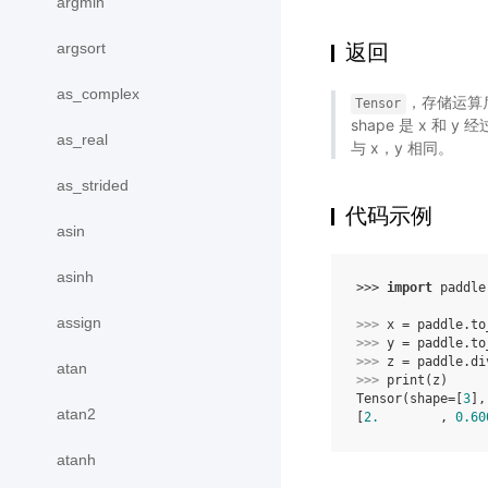
argmin
argsort
返回
as_complex
，存储运算后的
Tensor
shape 是 x 和 y 
as_real
与 x，y 相同。
as_strided
代码示例
asin
asinh
>>> 
import
paddle
assign
>>> 
x
=
paddle
.
to
>>> 
y
=
paddle
.
to
>>> 
z
=
paddle
.
di
atan
>>> 
print
(
z
)
Tensor(shape=[
3
],
atan2
[
2.
        , 
0.60
atanh