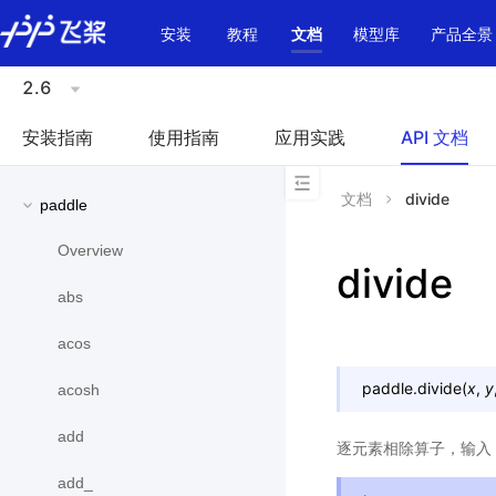
\u200E
安装
教程
文档
模型库
产品全景
2.6
安装指南
使用指南
应用实践
API 文档
文档
divide
paddle
Overview
divide
abs
acos
paddle.
divide
(
x
,
y
acosh
add
逐元素相除算子，输入
add_