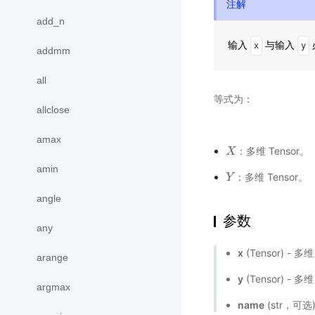
注解
add_n
输入
与输入
x
y
addmm
all
等式为：
allclose
amax
：多维 Tensor。
X
X
amin
：多维 Tensor。
Y
Y
angle
参数
any
x
(Tensor) - 多
arange
y
(Tensor) - 多
argmax
name
(str，可