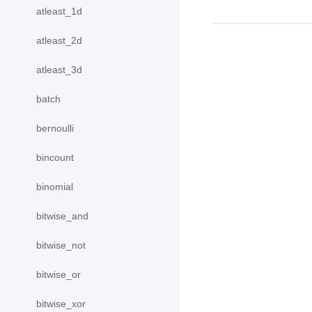
atleast_1d
atleast_2d
atleast_3d
batch
bernoulli
bincount
binomial
bitwise_and
bitwise_not
bitwise_or
bitwise_xor