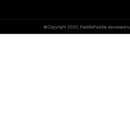
DataParallel
deg2rad
©Copyright 2020, PaddlePaddle developers
diag
diag_embed
diagflat
diagonal
diagonal_scatter
diff
digamma
disable_signal_handler