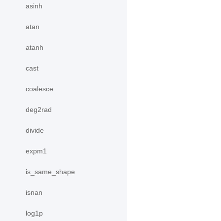
asinh
atan
atanh
cast
coalesce
deg2rad
divide
expm1
is_same_shape
isnan
log1p