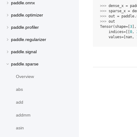
paddle.onnx
>>> 
dense_x
=
pad
>>> 
sparse_x
=
de
paddle.optimizer
>>> 
out
=
paddle
.
>>> 
out
Tensor(shape=[
3
],
paddle.profiler
    indices=[[
0
, 
    values=[nan, 
paddle.regularizer
paddle.signal
paddle.sparse
Overview
abs
add
addmm
asin