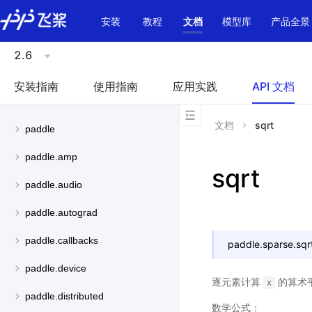
\u200E
安装
教程
文档
模型库
产品全景
2.6
安装指南
使用指南
应用实践
API 文档
文档
sqrt
paddle
paddle.amp
sqrt
paddle.audio
paddle.autograd
paddle.callbacks
paddle.sparse.
sqr
paddle.device
逐元素计算
的算术
x
paddle.distributed
数学公式：