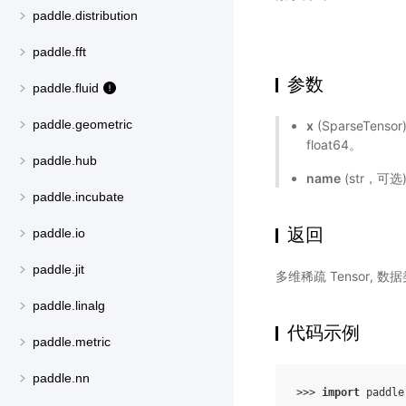
paddle.distribution
paddle.fft
参数
paddle.fluid
paddle.geometric
x
(SparseTens
float64。
paddle.hub
name
(str，可
paddle.incubate
返回
paddle.io
paddle.jit
多维稀疏 Tensor,
paddle.linalg
代码示例
paddle.metric
paddle.nn
>>> 
import
paddle