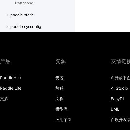
transpose
paddle.static
paddle.sysconfig
paddle.text
paddle.utils
产品
资源
友情链
paddle.version
paddle.vision
PaddleHub
安装
AI开放平
Paddle Lite
教程
AI Studio
更多
文档
EasyDL
模型库
BML
应用案例
百度开发