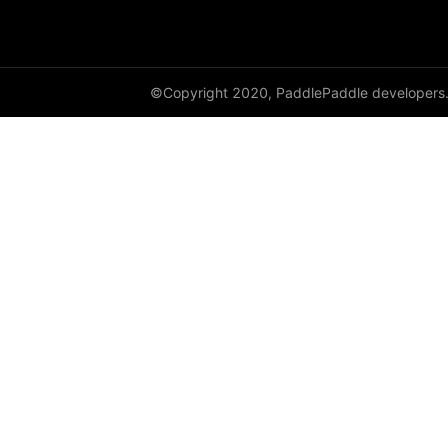
DataParallel
deg2rad
©Copyright 2020, PaddlePaddle developers
diag
diag_embed
diagflat
diagonal
diagonal_scatter
diff
digamma
disable_signal_handler