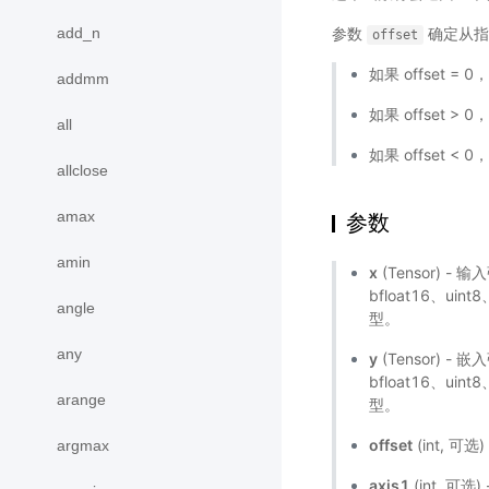
add_n
参数
确定从指
offset
如果 offset 
addmm
如果 offset 
all
如果 offset 
allclose
amax
参数
amin
x
(Tensor) - 
bfloat16、uint
angle
型。
any
y
(Tensor) -
bfloat16、uint
arange
型。
offset
(int, 
argmax
axis1
(int, 