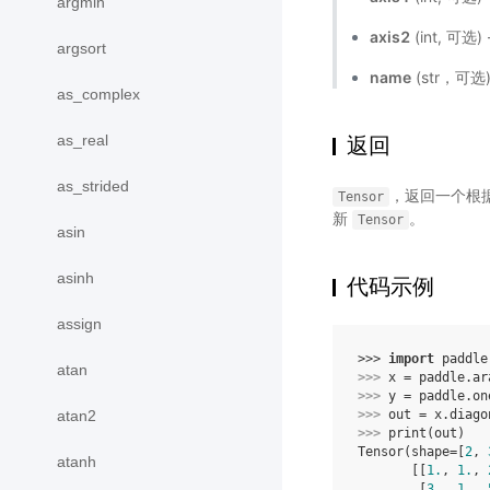
argmin
axis2
(int, 
argsort
name
(str，可
as_complex
as_real
返回
as_strided
，返回一个根
Tensor
新
。
Tensor
asin
asinh
代码示例
assign
>>> 
import
paddle
atan
>>> 
x
=
paddle
.
ar
>>> 
y
=
paddle
.
on
atan2
>>> 
out
=
x
.
diago
>>> 
print
(
out
)
Tensor(shape=[
2
, 
atanh
       [[
1.
, 
1.
, 
        [
3.
, 
1.
, 