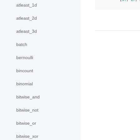
atleast_1d
atleast_2d
atleast_3d
batch
bernoulli
bincount
binomial
bitwise_and
bitwise_not
bitwise_or
bitwise_xor