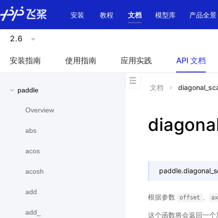
\u200E
安装
教程
文档
模型库
产品全景
2.6
安装指南
使用指南
应用实践
API 文档
文档
diagonal_sca
paddle
Overview
diagonal
abs
acos
paddle.
diagonal_s
acosh
add
根据参数
、
offset
a
add_
这个函数将会返回一个