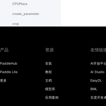
CPUPlace
create_parameter
crop
cross
CUDAPinnedPlace
产品
资源
友情链
CUDAPlace
PaddleHub
安装
AI开放平
cummax
Paddle Lite
教程
AI Studio
cummin
更多
文档
EasyDL
cumprod
模型库
BML
cumsum
应用案例
百度开发
cumulative_trapezoid