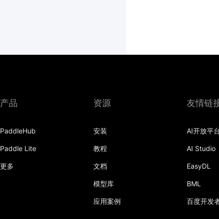
产品
资源
友情链
PaddleHub
安装
AI开放平
Paddle Lite
教程
AI Studio
更多
文档
EasyDL
模型库
BML
应用案例
百度开发