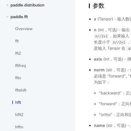
参数
paddle.distribution
paddle.fft
x
(Tensor) - 
Overview
n
(int，可选) - 
，如果输入 
n//2+1
fft
长度小于
，
n//2+1
是输入 Tensor 在
a
fft2
axis
(int，可选)
fftfreq
norm
(str，可选
必须是 "forward"
fftn
为如下：
fftshift
"backward
hfft
"forward"
"ortho"：正
hfft2
name
(str，可选)
hfftn