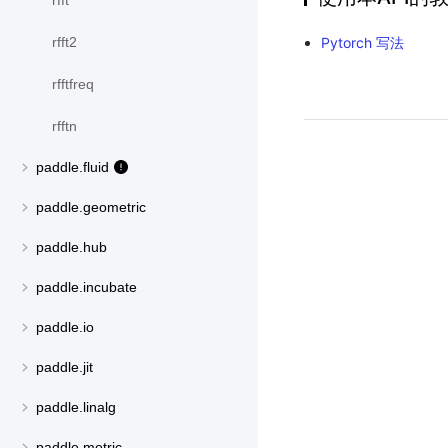
rfft
Pytorch 写法
rfft2
rfftfreq
rfftn
paddle.fluid
paddle.geometric
paddle.hub
paddle.incubate
paddle.io
paddle.jit
paddle.linalg
paddle.metric