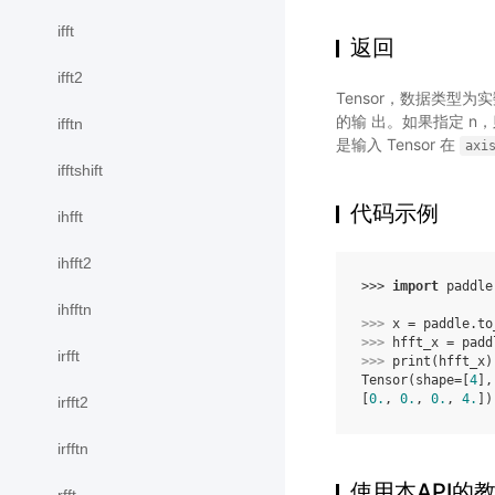
ifft
返回
ifft2
Tensor，数据类型
的输 出。如果指定 n，
ifftn
是输入 Tensor 在
axi
ifftshift
代码示例
ihfft
ihfft2
>>> 
import
paddle
ihfftn
>>> 
x
=
paddle
.
to
>>> 
hfft_x
=
padd
irfft
>>> 
print
(
hfft_x
)
Tensor(shape=[
4
],
[
0.
, 
0.
, 
0.
, 
4.
])
irfft2
irfftn
使用本API的