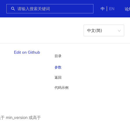
中
|
EN
论
中文(简)
Edit on Github
目录
参数
返回
代码示例
in_version 或高于