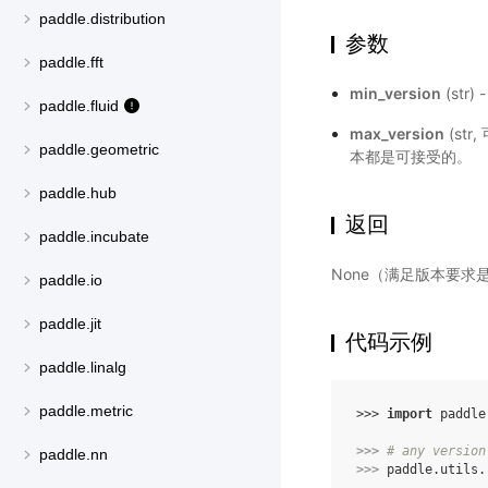
paddle.distribution
参数
paddle.fft
min_version
(str
paddle.fluid
max_version
(str
paddle.geometric
本都是可接受的。
paddle.hub
返回
paddle.incubate
None（满足版本要求
paddle.io
paddle.jit
代码示例
paddle.linalg
paddle.metric
>>> 
import
paddle
>>> 
# any version
paddle.nn
>>> 
paddle
.
utils
.