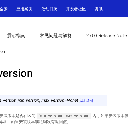
全景
应用案例
活动日历
开发者社区
资讯
贡献指南
常见问题与解答
2.6.0 Release Note
ion
version
e_version
(
min_version
,
max_version
=
None
)
[源代码]
le 的安装版本是否在区间
内，如果安装版本低于 m
[min_version,
max_version]
，将抛出异常，如果安装版本满足则没有返回值。