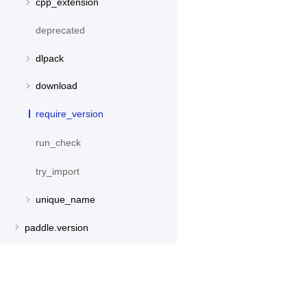
cpp_extension
deprecated
dlpack
download
require_version
run_check
try_import
unique_name
paddle.version
paddle.vision