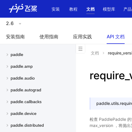
\u200E
安装
教程
文档
模型库
产品
2.6
安装指南
使用指南
应用实践
API 文档
文档
require_vers
paddle
paddle.amp
require_
paddle.audio
paddle.autograd
paddle.callbacks
paddle.utils.
requir
paddle.device
检查 PaddlePadd
max_version 
paddle.distributed