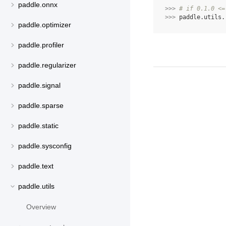
paddle.onnx
>>> 
# if 0.1.0 <=
>>> 
paddle
.
utils
.
paddle.optimizer
paddle.profiler
paddle.regularizer
paddle.signal
paddle.sparse
paddle.static
paddle.sysconfig
paddle.text
paddle.utils
Overview