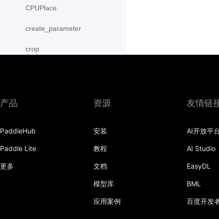
CPUPlace
create_parameter
crop
cross
CUDAPinnedPlace
产品
资源
友情链
CUDAPlace
PaddleHub
安装
AI开放平
cummax
Paddle Lite
教程
AI Studio
cummin
更多
文档
EasyDL
cumprod
模型库
BML
cumsum
应用案例
百度开发
cumulative_trapezoid