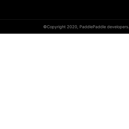
DataParallel
deg2rad
©Copyright 2020, PaddlePaddle developers
diag
diag_embed
diagflat
diagonal
diagonal_scatter
diff
digamma
disable_signal_handler