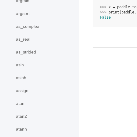
argmin
>>> 
x
=
paddle
.
to
>>> 
print
(
paddle
.
argsort
False
as_complex
as_real
as_strided
asin
asinh
assign
atan
atan2
atanh