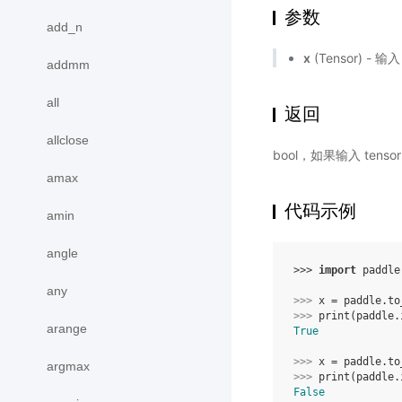
参数
add_n
x
(Tensor) - 输入
addmm
all
返回
allclose
bool，如果输入 tens
amax
代码示例
amin
angle
>>> 
import
paddle
any
>>> 
x
=
paddle
.
to
>>> 
print
(
paddle
.
arange
True
>>> 
x
=
paddle
.
to
argmax
>>> 
print
(
paddle
.
False