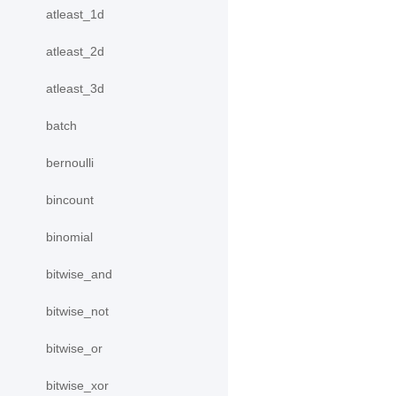
atleast_1d
atleast_2d
atleast_3d
batch
bernoulli
bincount
binomial
bitwise_and
bitwise_not
bitwise_or
bitwise_xor