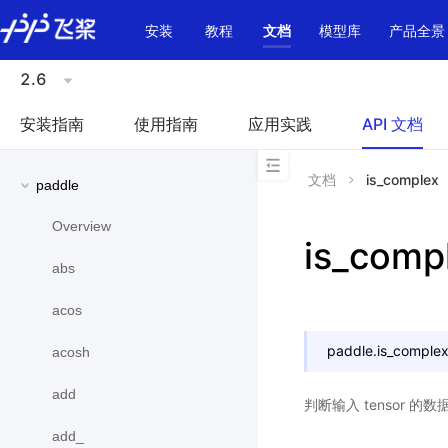
\u200E
安装
教程
文档
模型库
产品全景
2.6
安装指南
使用指南
应用实践
API 文档
文档
is_complex
paddle
Overview
is_comp
abs
acos
paddle.
is_comple
acosh
add
判断输入 tensor 的数
add_