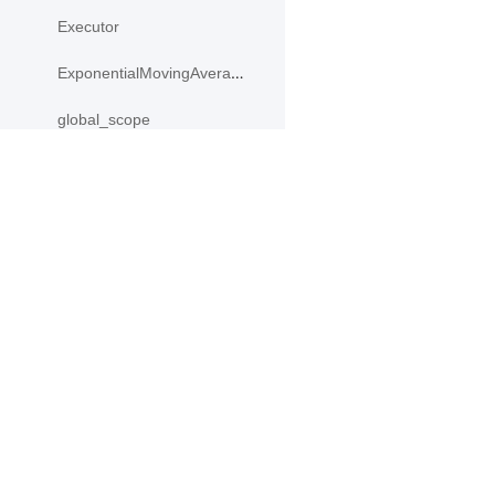
Executor
ExponentialMovingAverage
global_scope
gradients
InputSpec
产品
资源
ipu_shard_guard
PaddleHub
安装
IpuCompiledProgram
Paddle Lite
教程
IpuStrategy
更多
文档
load
模型库
load_from_file
应用案例
load_inference_model