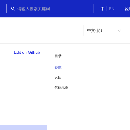
中
|
EN
论
中文(简)
Edit on Github
目录
参数
返回
代码示例