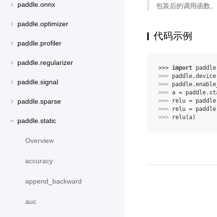
paddle.onnx
包装后的调用函数。
paddle.optimizer
代码示例
paddle.profiler
paddle.regularizer
>>> 
import
paddle
>>> 
paddle
.
device
paddle.signal
>>> 
paddle
.
enable
>>> 
a
=
paddle
.
st
>>> 
relu
=
paddle
paddle.sparse
>>> 
relu
=
paddle
>>> 
relu
(
a
)
paddle.static
Overview
accuracy
append_backward
auc