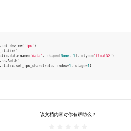
.
set_device
(
'ipu'
)
_static
()
atic
.
data
(
name
=
'data'
,
shape
=
[
None
,
1
],
dtype
=
'float32'
)
.
nn
.
ReLU
()
.
static
.
set_ipu_shard
(
relu
,
index
=
1
,
stage
=
1
)
该文档内容对你有帮助么？