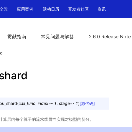
全景
应用案例
活动日历
开发者社区
资讯
贡献指南
常见问题与解答
2.6.0 Release Note
rd
_shard
ipu_shard
(
call_func
,
index
=
-
1
,
stage
=
-
1
)
[源代码]
计算层内每个算子的流水线属性实现对模型的切分。