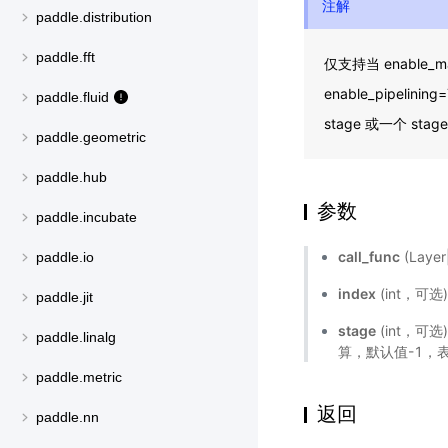
注解
paddle.distribution
paddle.fft
仅支持当 enable_m
enable_pipeli
paddle.fluid
stage 或一个 st
paddle.geometric
paddle.hub
参数
paddle.incubate
call_func
(Laye
paddle.io
index
(int，可选
paddle.jit
stage
(int，可
paddle.linalg
算，默认值-1，
paddle.metric
返回
paddle.nn