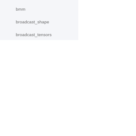
bmm
broadcast_shape
broadcast_tensors
broadcast_to
bucketize
产品
资源
cast
cdist
PaddleHub
安装
Paddle Lite
教程
ceil
更多
文档
ceil_
模型库
chunk
应用案例