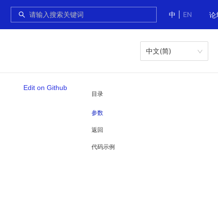
中
|
EN
论
中文(简)
Edit on Github
目录
参数
返回
代码示例