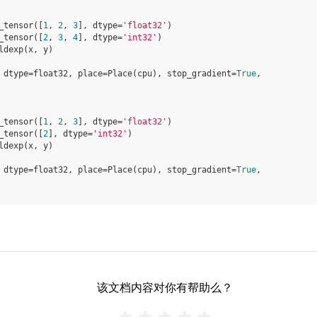
_tensor
([
1
,
2
,
3
],
dtype
=
'float32'
)
_tensor
([
2
,
3
,
4
],
dtype
=
'int32'
)
ldexp
(
x
,
y
)
 dtype=float32, place=Place(cpu), stop_gradient=
True
,
_tensor
([
1
,
2
,
3
],
dtype
=
'float32'
)
_tensor
([
2
],
dtype
=
'int32'
)
ldexp
(
x
,
y
)
 dtype=float32, place=Place(cpu), stop_gradient=
True
,
该文档内容对你有帮助么？