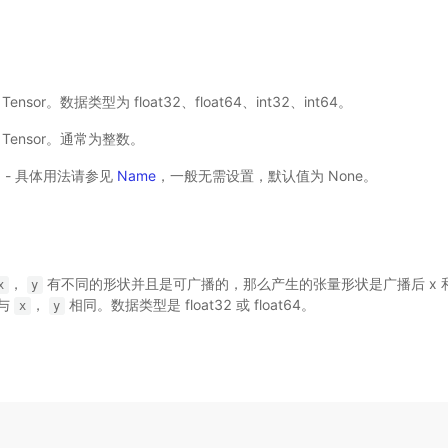
维 Tensor。数据类型为 float32、float64、int32、int64。
多维 Tensor。通常为整数。
选) - 具体用法请参见
Name
，一般无需设置，默认值为 None。
，
有不同的形状并且是可广播的，那么产生的张量形状是广播后 x 和
x
y
与
，
相同。数据类型是 float32 或 float64。
x
y