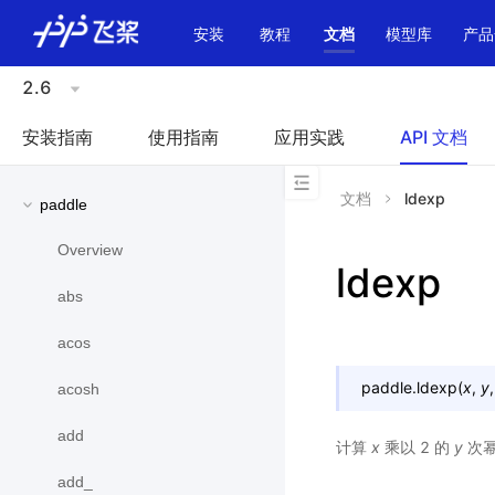
\u200E
安装
教程
文档
模型库
产品
2.6
安装指南
使用指南
应用实践
API 文档
文档
ldexp
paddle
Overview
ldexp
abs
acos
paddle.
ldexp
(
x
,
y
acosh
add
计算
x
乘以 2 的
y
次
add_