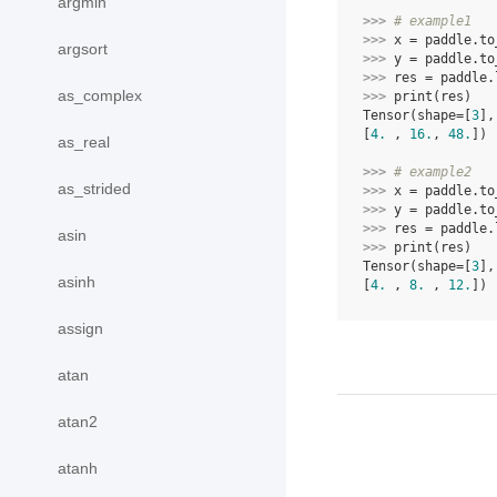
argmin
>>> 
# example1
>>> 
x
=
paddle
.
to
argsort
>>> 
y
=
paddle
.
to
>>> 
res
=
paddle
.
as_complex
>>> 
print
(
res
)
Tensor(shape=[
3
],
[
4.
 , 
16.
, 
48.
])
as_real
>>> 
# example2
as_strided
>>> 
x
=
paddle
.
to
>>> 
y
=
paddle
.
to
>>> 
res
=
paddle
.
asin
>>> 
print
(
res
)
Tensor(shape=[
3
],
asinh
[
4.
 , 
8.
 , 
12.
])
assign
atan
atan2
atanh