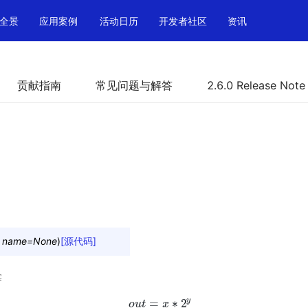
全景
应用案例
活动日历
开发者社区
资讯
贡献指南
常见问题与解答
2.6.0 Release Note
,
name
=
None
)
[源代码]
幂
y
=
∗
2
o
u
o
t
u
t
=
x
x
∗
2
y