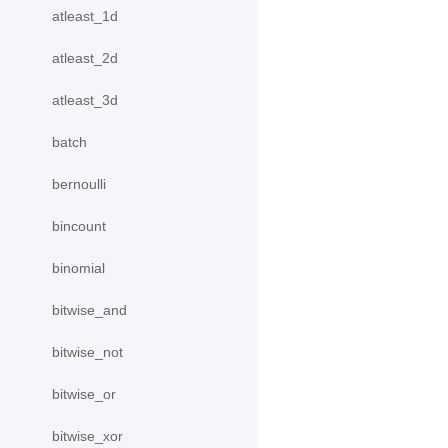
atleast_1d
atleast_2d
atleast_3d
batch
bernoulli
bincount
binomial
bitwise_and
bitwise_not
bitwise_or
bitwise_xor