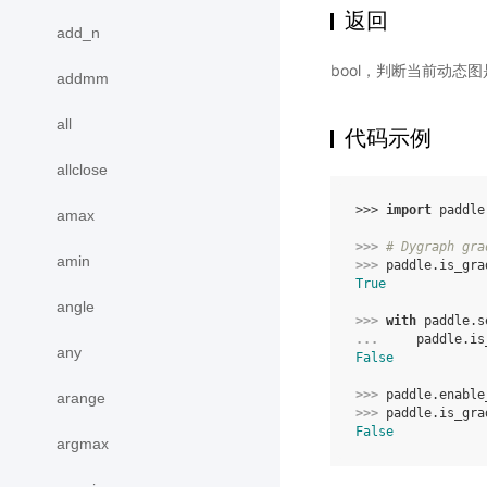
返回
add_n
bool，判断当前动态图
addmm
all
代码示例
allclose
>>> 
import
paddle
amax
>>> 
# Dygraph gra
amin
>>> 
paddle
.
is_gra
True
angle
>>> 
with
paddle
.
s
... 
paddle
.
is
any
False
>>> 
paddle
.
enable
arange
>>> 
paddle
.
is_gra
False
argmax