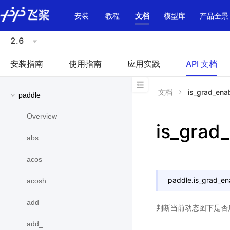
\u200E
安装
教程
文档
模型库
产品全景
2.6
安装指南
使用指南
应用实践
API 文档
文档
is_grad_ena
paddle
Overview
is_grad
abs
acos
paddle.
is_grad_en
acosh
add
判断当前动态图下是否
add_