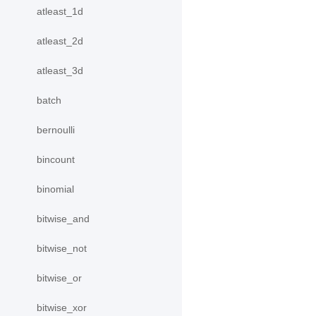
atleast_1d
atleast_2d
atleast_3d
batch
bernoulli
bincount
binomial
bitwise_and
bitwise_not
bitwise_or
bitwise_xor