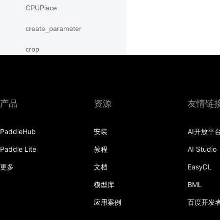
CPUPlace
create_parameter
crop
cross
CUDAPinnedPlace
产品
资源
友情链
CUDAPlace
PaddleHub
安装
AI开放平
cummax
Paddle Lite
教程
AI Studio
cummin
更多
文档
EasyDL
cumprod
模型库
BML
cumsum
应用案例
百度开发
cumulative_trapezoid