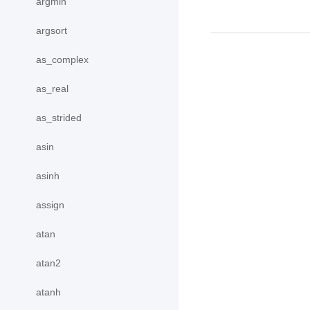
argmin
argsort
as_complex
as_real
as_strided
asin
asinh
assign
atan
atan2
atanh