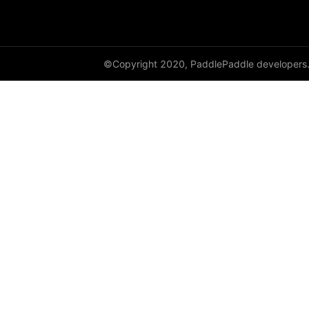
DataParallel
deg2rad
©Copyright 2020, PaddlePaddle developers
diag
diag_embed
diagflat
diagonal
diagonal_scatter
diff
digamma
disable_signal_handler