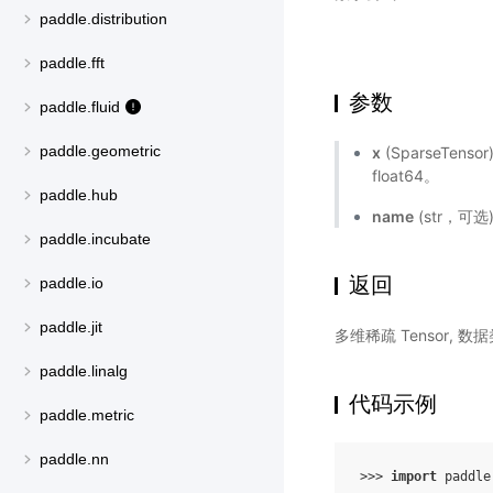
paddle.distribution
paddle.fft
参数
paddle.fluid
paddle.geometric
x
(SparseTens
float64。
paddle.hub
name
(str，可
paddle.incubate
返回
paddle.io
paddle.jit
多维稀疏 Tensor,
paddle.linalg
代码示例
paddle.metric
paddle.nn
>>> 
import
paddle