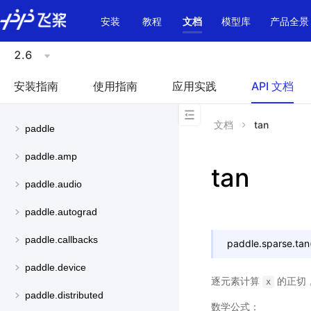
\u200E
安装
教程
文档
模型库
产品全景
2.6
安装指南
使用指南
应用实践
API 文档
文档
tan
paddle
paddle.amp
tan
paddle.audio
paddle.autograd
paddle.callbacks
paddle.sparse.
tan
paddle.device
逐元素计算
的正切
x
paddle.distributed
数学公式：