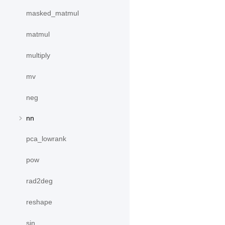
masked_matmul
matmul
multiply
mv
neg
nn
pca_lowrank
pow
rad2deg
reshape
sin