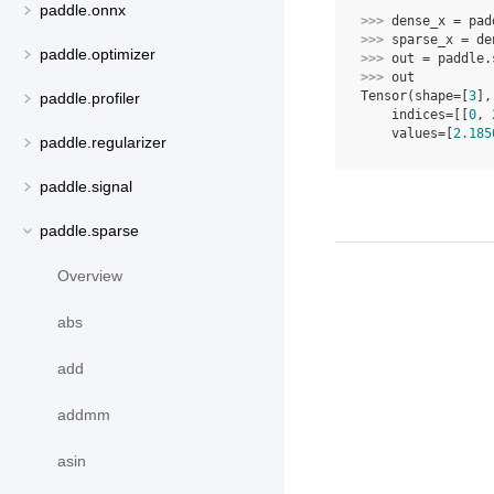
paddle.onnx
>>> 
dense_x
=
pad
>>> 
sparse_x
=
de
paddle.optimizer
>>> 
out
=
paddle
.
>>> 
out
Tensor(shape=[
3
],
paddle.profiler
    indices=[[
0
, 
    values=[
2.185
paddle.regularizer
paddle.signal
paddle.sparse
Overview
abs
add
addmm
asin