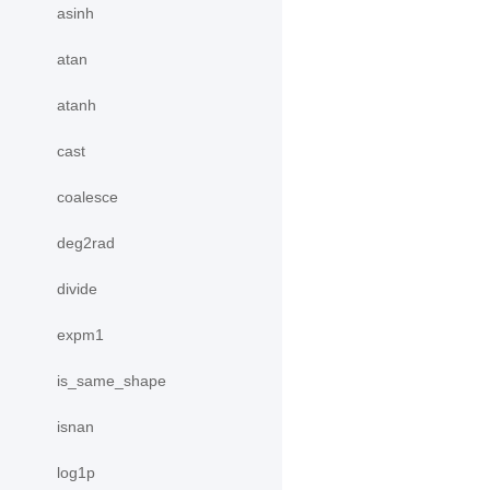
asinh
atan
atanh
cast
coalesce
deg2rad
divide
expm1
is_same_shape
isnan
log1p