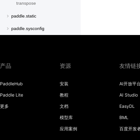
transpose
paddle.static
paddle.sysconfig
paddle.text
paddle.utils
产品
资源
友情链
paddle.version
paddle.vision
PaddleHub
安装
AI开放平
Paddle Lite
教程
AI Studio
更多
文档
EasyDL
模型库
BML
应用案例
百度开发