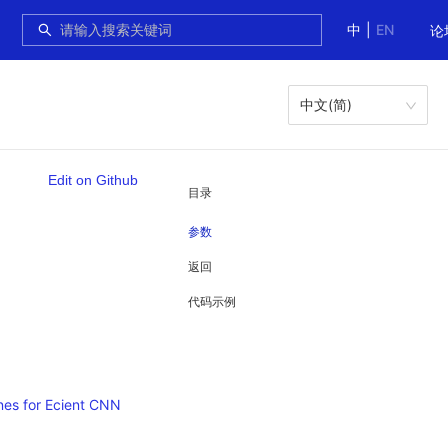
中
|
EN
论
中文(简)
Edit on Github
目录
参数
返回
代码示例
ines for Ecient CNN