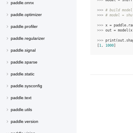
>>> 
model
=
shuff
paddle.onnx
>>> 
# build model
paddle.optimizer
>>> 
# model = shu
>>> 
x
=
paddle
.
ra
paddle.profiler
>>> 
out
=
model
(
x
paddle.regularizer
>>> 
print
(
out
.
sha
[
1
, 
1000
]
paddle.signal
paddle.sparse
paddle.static
paddle.sysconfig
paddle.text
paddle.utils
paddle.version