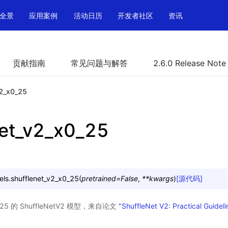
全景
应用案例
活动日历
开发者社区
资讯
贡献指南
常见问题与解答
2.6.0 Release Note
v2_x0_25
net_v2_x0_25
els.
shufflenet_v2_x0_25
(
pretrained
=
False
,
**
kwargs
)
[源代码]
 的 ShuffleNetV2 模型，来自论文
"ShuffleNet V2: Practical Guidel
。