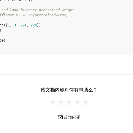
lenet_v2_x0_25
()
 and load imagenet pretrained weight
fflenet_v2_x0_25(pretrained=True)
nd
([
1
,
3
,
224
,
224
])
)
pe
)
该文档内容对你有帮助么？
反馈问题