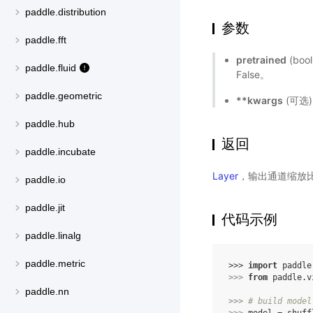
paddle.distribution
参数
paddle.fft
pretrained
(bo
paddle.fluid
False。
paddle.geometric
**kwargs
(可选
paddle.hub
返回
paddle.incubate
Layer
，输出通道缩放比例为
paddle.io
paddle.jit
代码示例
paddle.linalg
paddle.metric
>>> 
import
paddle
>>> 
from
paddle.v
paddle.nn
>>> 
# build model