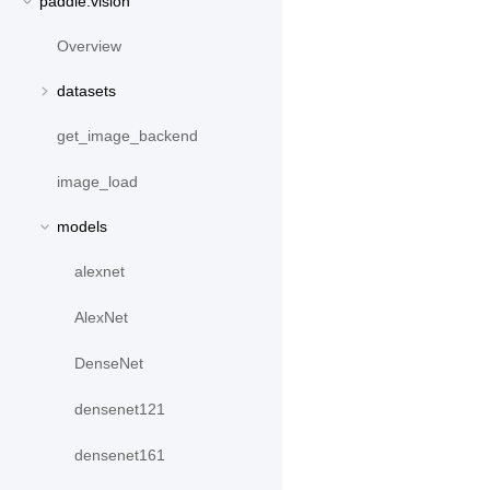
paddle.vision
Overview
datasets
get_image_backend
image_load
models
alexnet
AlexNet
DenseNet
densenet121
densenet161