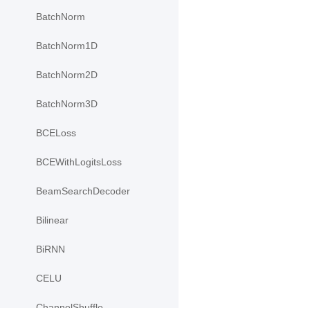
BatchNorm
BatchNorm1D
BatchNorm2D
BatchNorm3D
BCELoss
BCEWithLogitsLoss
BeamSearchDecoder
Bilinear
BiRNN
CELU
ChannelShuffle