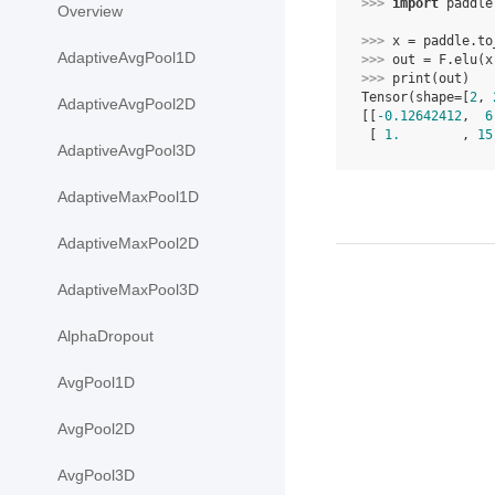
>>> 
import
paddle
Overview
>>> 
x
=
paddle
.
to
AdaptiveAvgPool1D
>>> 
out
=
F
.
elu
(
x
>>> 
print
(
out
)
Tensor(shape=[
2
, 
AdaptiveAvgPool2D
[[
-0.12642412
,  
6
 [ 
1.
        , 
15
AdaptiveAvgPool3D
AdaptiveMaxPool1D
AdaptiveMaxPool2D
AdaptiveMaxPool3D
AlphaDropout
AvgPool1D
AvgPool2D
AvgPool3D