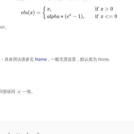
,
if
>
0
{
x
x
(
)
=
e
l
u
x
e
l
u
(
x
)
=
{
x
,
if
x
>
0
a
l
p
h
a
∗
(
e
x
−
1
)
,
if
x
<=
0
∗
(
−
1
)
,
if
<
=
0
x
a
l
p
h
a
e
x
or。
选) - 具体用法请参见
Name
，一般无需设置，默认值为 None。
和形状同
一致。
x