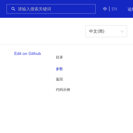
中
|
EN
论
中文(简)
Edit on Github
目录
参数
返回
代码示例