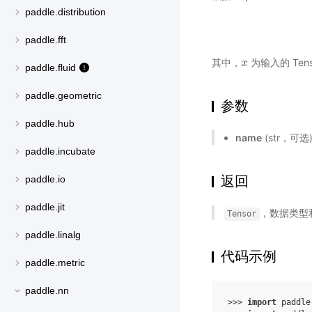
paddle.distribution
paddle.fft
其中，
为输入的 Tens
x
x
paddle.fluid
paddle.geometric
参数
paddle.hub
name
(str，可
paddle.incubate
返回
paddle.io
paddle.jit
，数据类型
Tensor
paddle.linalg
代码示例
paddle.metric
paddle.nn
>>> 
import
paddle