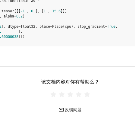
.nn.functional
as
F
_tensor
([[
-
1.
,
6.
],
[
1.
,
15.6
]])
,
alpha
=
0.2
)
2
], dtype=float32, place=Place(cpu), stop_gradient=
True
,
.
        ],
.60000038
]])
该文档内容对你有帮助么？
反馈问题