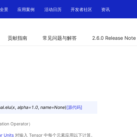
全景
应用案例
活动日历
开发者社区
资讯
贡献指南
常见问题与解答
2.6.0 Release Note
al.
elu
(
x
,
alpha
=
1.0
,
name
=
None
)
[源代码]
tion Operator）
r Units
对输入 Tensor 中每个元素应用以下计算。