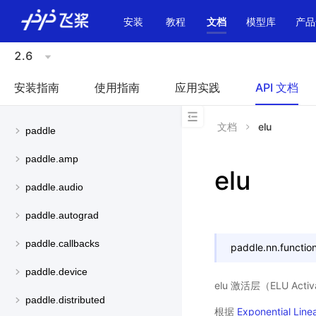
\u200E
安装
教程
文档
模型库
产品
2.6
安装指南
使用指南
应用实践
API 文档
文档
elu
paddle
paddle.amp
elu
paddle.audio
paddle.autograd
paddle.callbacks
paddle.nn.function
paddle.device
elu 激活层（ELU Activa
paddle.distributed
根据
Exponential Linea