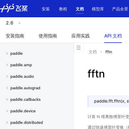
\u200E
安装
教程
文档
模型库
产品全景
2.6
安装指南
使用指南
应用实践
API 文档
文档
fftn
paddle
paddle.amp
fftn
paddle.audio
paddle.autograd
paddle.callbacks
paddle.fft.
fftn
(
x
,
s
paddle.device
计算 N 维离散傅里叶
paddle.distributed
通过快速傅里叶变换（FF