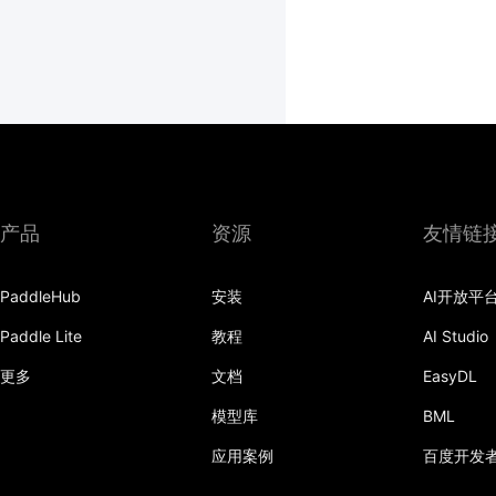
产品
资源
友情链
PaddleHub
安装
AI开放平
Paddle Lite
教程
AI Studio
更多
文档
EasyDL
模型库
BML
应用案例
百度开发