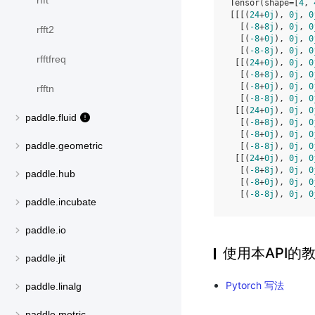
rfft
Tensor(shape=[
4
, 
[[[(
24
+
0j
), 
0j
, 
0
  [(
-8
+
8j
), 
0j
, 
0
rfft2
  [(
-8
+
0j
), 
0j
, 
0
  [(
-8
-8j
), 
0j
, 
0
rfftfreq
 [[(
24
+
0j
), 
0j
, 
0
  [(
-8
+
8j
), 
0j
, 
0
  [(
-8
+
0j
), 
0j
, 
0
rfftn
  [(
-8
-8j
), 
0j
, 
0
 [[(
24
+
0j
), 
0j
, 
0
paddle.fluid
  [(
-8
+
8j
), 
0j
, 
0
  [(
-8
+
0j
), 
0j
, 
0
paddle.geometric
  [(
-8
-8j
), 
0j
, 
0
 [[(
24
+
0j
), 
0j
, 
0
  [(
-8
+
8j
), 
0j
, 
0
paddle.hub
  [(
-8
+
0j
), 
0j
, 
0
  [(
-8
-8j
), 
0j
, 
0
paddle.incubate
paddle.io
使用本API的
paddle.jit
Pytorch 写法
paddle.linalg
paddle.metric