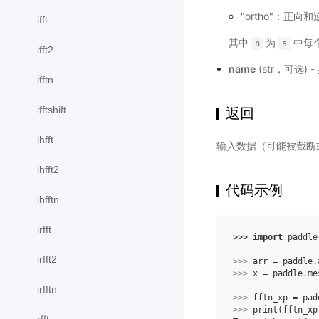
"ortho"：正
ifft
其中
为
中每
n
s
ifft2
name
(str，可选)
ifftn
ifftshift
返回
ihfft
输入数据（可能被截断
ihfft2
代码示例
ihfftn
irfft
>>> 
import
paddle
irfft2
>>> 
arr
=
paddle
.
>>> 
x
=
paddle
.
me
irfftn
>>> 
fftn_xp
=
pad
>>> 
print
(
fftn_xp