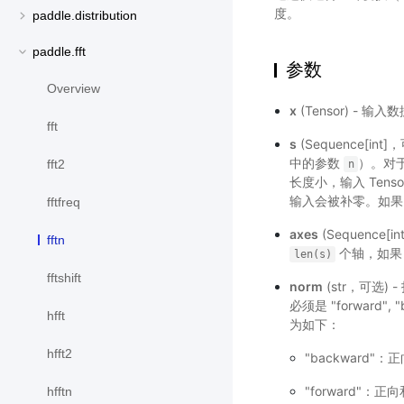
度。
paddle.distribution
paddle.fft
参数
Overview
x
(Tensor) -
fft
s
(Sequence[i
中的参数
）。对
fft2
n
长度小，输入 Tens
输入会被补零。如
fftfreq
axes
(Sequenc
fftn
个轴，如
len(s)
fftshift
norm
(str，可选
必须是 "forward"
hfft
为如下：
hfft2
"backward
"forward"
hfftn