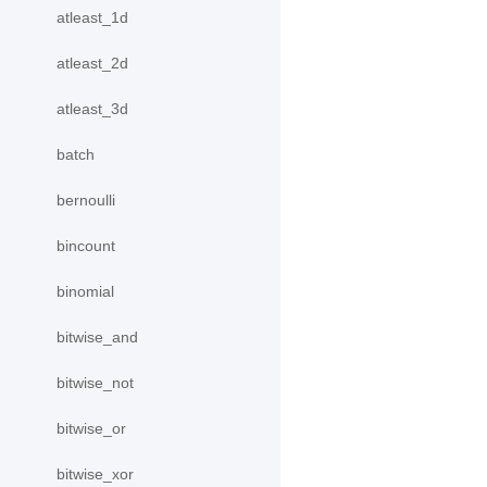
atleast_1d
atleast_2d
atleast_3d
batch
bernoulli
bincount
binomial
bitwise_and
bitwise_not
bitwise_or
bitwise_xor