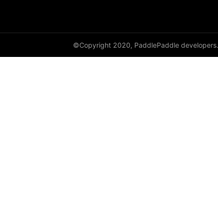
DataParallel
deg2rad
©Copyright 2020, PaddlePaddle developers
diag
diag_embed
diagflat
diagonal
diagonal_scatter
diff
digamma
disable_signal_handler