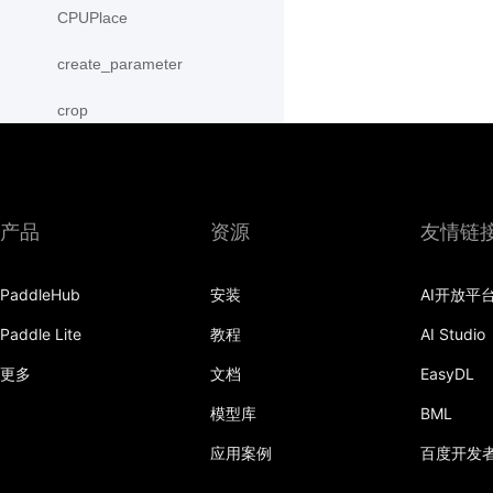
CPUPlace
create_parameter
crop
cross
CUDAPinnedPlace
产品
资源
友情链
CUDAPlace
PaddleHub
安装
AI开放平
cummax
Paddle Lite
教程
AI Studio
cummin
更多
文档
EasyDL
cumprod
模型库
BML
cumsum
应用案例
百度开发
cumulative_trapezoid