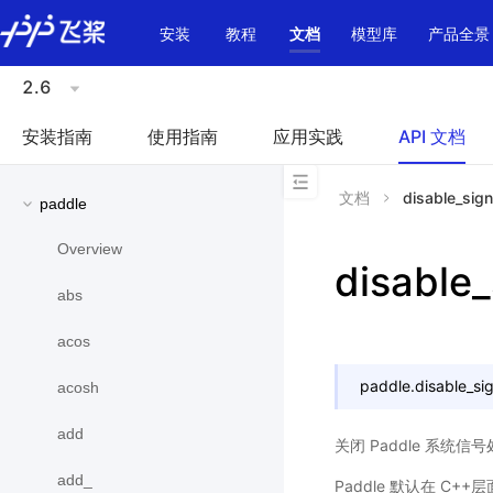
\u200E
安装
教程
文档
模型库
产品全景
2.6
安装指南
使用指南
应用实践
API 文档
文档
disable_sign
paddle
Overview
disable_
abs
acos
paddle.
disable_si
acosh
add
关闭 Paddle 系统信
add_
Paddle 默认在 C