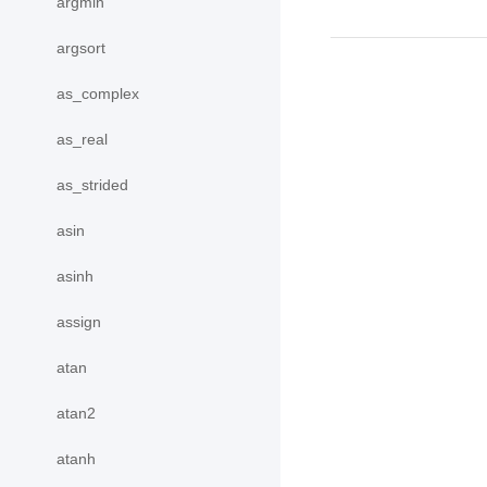
argmin
argsort
as_complex
as_real
as_strided
asin
asinh
assign
atan
atan2
atanh