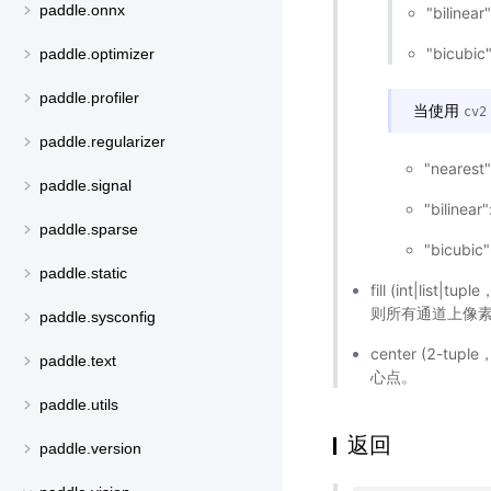
paddle.onnx
"bilinea
"bicubic
paddle.optimizer
paddle.profiler
当使用
cv2
paddle.regularizer
"nearest
paddle.signal
"bilinea
paddle.sparse
"bicubic
paddle.static
fill (int|l
则所有通道上像
paddle.sysconfig
center (2
paddle.text
心点。
paddle.utils
返回
paddle.version