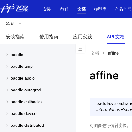
\u200E
安装
教程
文档
模型库
产品全景
2.6
安装指南
使用指南
应用实践
API 文档
文档
affine
paddle
paddle.amp
affine
paddle.audio
paddle.autograd
paddle.callbacks
paddle.vision.tran
interpolation
=
'near
paddle.device
对图像进行仿射变换。
paddle.distributed