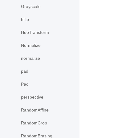
Grayscale
hflip
HueTransform
Normalize
normalize
pad
Pad
perspective
RandomAffine
RandomCrop
RandomErasing