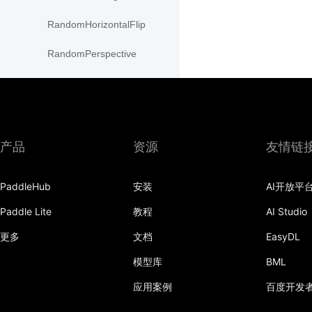
RandomHorizontalFlip
RandomPerspective
RandomResizedCrop
RandomRotation
RandomVerticalFlip
产品
资源
友情链
Resize
PaddleHub
安装
AI开放平
resize
Paddle Lite
教程
AI Studio
rotate
更多
文档
EasyDL
SaturationTransform
模型库
BML
应用案例
百度开发
to_grayscale