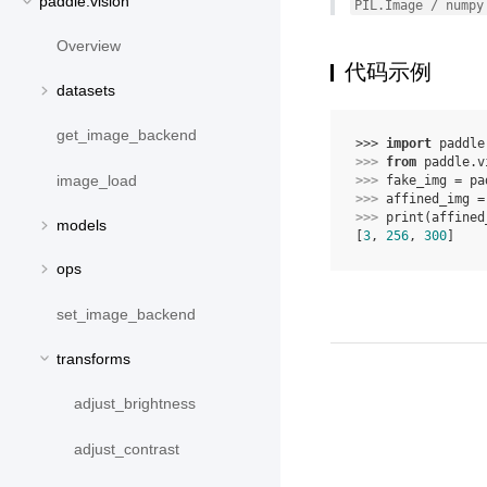
paddle.vision
PIL.Image
/
numpy
Overview
代码示例
datasets
get_image_backend
>>> 
import
paddle
>>> 
from
paddle.v
image_load
>>> 
fake_img
=
pa
>>> 
affined_img
=
>>> 
print
(
affined
models
[
3
, 
256
, 
300
]
ops
set_image_backend
transforms
adjust_brightness
adjust_contrast