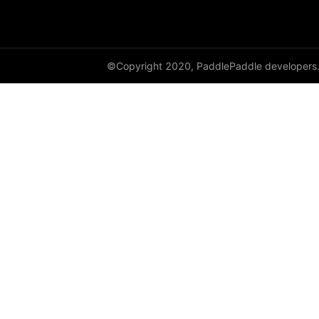
to_tensor
ToTensor
Transpose
©Copyright 2020, PaddlePaddle developers
vflip