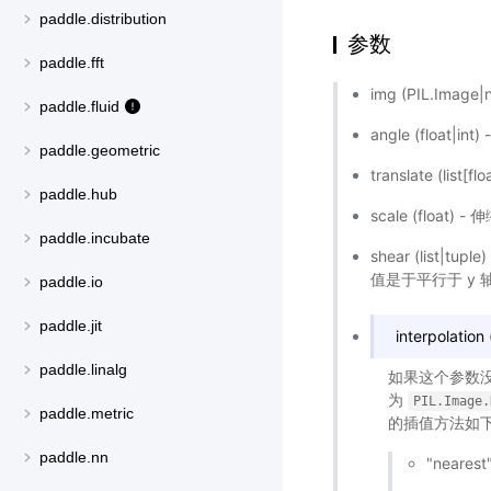
paddle.distribution
参数
paddle.fft
img (PIL.Image
paddle.fluid
angle (float
paddle.geometric
translate (l
paddle.hub
scale (floa
paddle.incubate
shear (lis
值是于平行于 y
paddle.io
paddle.jit
interpolat
paddle.linalg
如果这个参数
为
PIL.Image.
paddle.metric
的插值方法如下
paddle.nn
"nearest