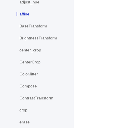
adjust_hue
affine
BaseTransform
BrightnessTransform
center_crop
CenterCrop
ColorJitter
Compose
ContrastTransform
crop
erase