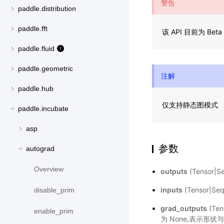
警告
paddle.distribution
paddle.fft
该 API 目前为 
paddle.fluid
paddle.geometric
注解
paddle.hub
仅支持静态图模式
paddle.incubate
asp
参数
autograd
Overview
outputs
(Tensor|S
inputs
(Tensor|Se
disable_prim
grad_outputs
(Te
enable_prim
为 None,表示形状与输