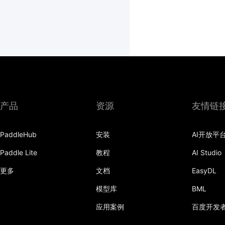
产品
资源
友情链
PaddleHub
安装
AI开放平
Paddle Lite
教程
AI Studio
更多
文档
EasyDL
模型库
BML
应用案例
百度开发