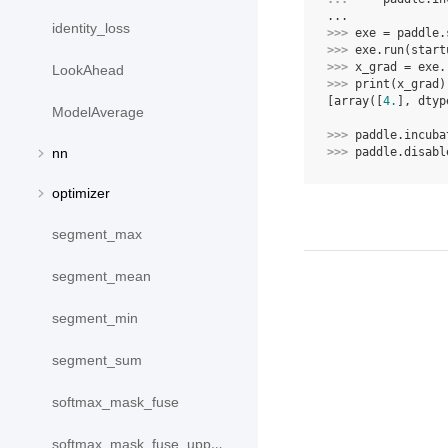
...
identity_loss
>>> 
exe
=
paddle
.
>>> 
exe
.
run
(
start
>>> 
x_grad
=
exe
.
LookAhead
>>> 
print
(
x_grad
)
[array([
4.
], dtyp
ModelAverage
>>> 
paddle
.
incuba
>>> 
paddle
.
disabl
nn
optimizer
segment_max
segment_mean
segment_min
segment_sum
softmax_mask_fuse
softmax_mask_fuse_upper_triangle