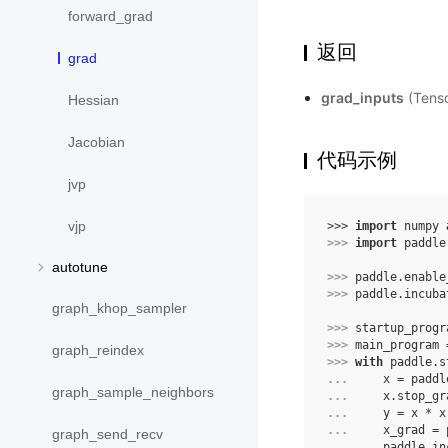
forward_grad
返回
grad
grad_inputs
(Tens
Hessian
Jacobian
代码示例
jvp
vjp
>>> 
import
numpy
>>> 
import
paddle
autotune
>>> 
paddle
.
enable
>>> 
paddle
.
incuba
graph_khop_sampler
>>> 
startup_progr
>>> 
main_program
graph_reindex
>>> 
with
paddle
.
s
... 
x
=
paddl
graph_sample_neighbors
... 
x
.
stop_gr
... 
y
=
x
*
x
... 
x_grad
=
graph_send_recv
... 
paddle
.
in