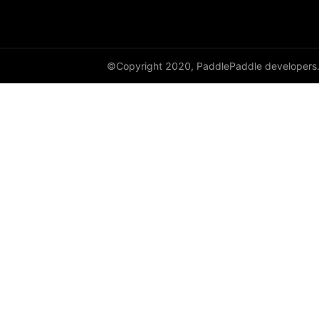
sparse_csr_tensor
sqrt
©Copyright 2020, PaddlePaddle developers
square
subtract
sum
tan
tanh
transpose
paddle.static
paddle.sysconfig
paddle.text