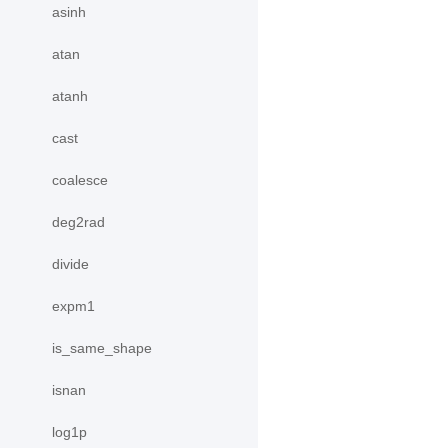
asinh
atan
atanh
cast
coalesce
deg2rad
divide
expm1
is_same_shape
isnan
log1p