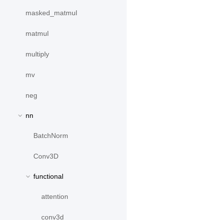
masked_matmul
matmul
multiply
mv
neg
nn
BatchNorm
Conv3D
functional
attention
conv3d