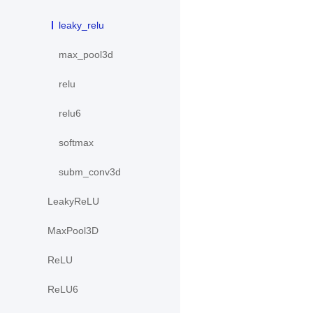
leaky_relu
max_pool3d
relu
relu6
softmax
subm_conv3d
LeakyReLU
MaxPool3D
ReLU
ReLU6