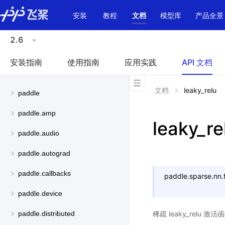
\u200E
安装
教程
文档
模型库
产品全景
2.6
安装指南
使用指南
应用实践
API 文档
文档
leaky_relu
paddle
paddle.amp
leaky_re
paddle.audio
paddle.autograd
paddle.callbacks
paddle.sparse.nn.f
paddle.device
稀疏 leaky_relu 
paddle.distributed