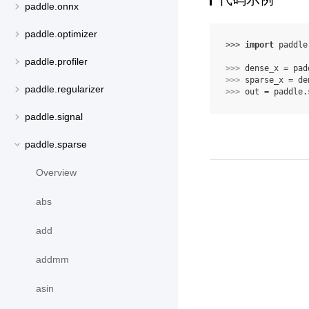
paddle.onnx
paddle.optimizer
>>> 
import
paddle
paddle.profiler
>>> 
dense_x
=
pad
>>> 
sparse_x
=
de
paddle.regularizer
>>> 
out
=
paddle
.
paddle.signal
paddle.sparse
Overview
abs
add
addmm
asin