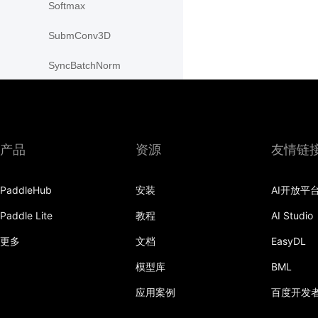
Softmax
SubmConv3D
SyncBatchNorm
pca_lowrank
pow
产品
资源
友情链
rad2deg
reshape
PaddleHub
安装
AI开放平
sin
Paddle Lite
教程
AI Studio
更多
文档
EasyDL
sinh
模型库
BML
slice
应用案例
百度开发
sparse_coo_tensor