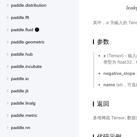
paddle.distribution
l
e
a
k
l
paddle.fft
其中，
为输入的 Tens
x
x
paddle.fluid
参数
paddle.geometric
paddle.hub
x
(Tensor) - 输
类型为 float32、f
paddle.incubate
negative_slope
paddle.io
name
(str，可
paddle.jit
返回
paddle.linalg
paddle.metric
多维稀疏 Tensor,
paddle.nn
代码示例