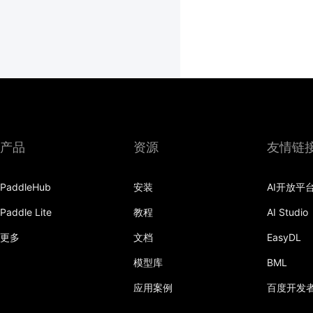
产品
资源
友情链
PaddleHub
安装
AI开放平
Paddle Lite
教程
AI Studio
更多
文档
EasyDL
模型库
BML
应用案例
百度开发