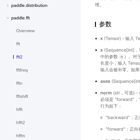
维。
paddle.distribution
paddle.fft
参数
Overview
x
(Tensor) - 输
fft
s
(Sequence[i
中的参数
）。对
fft2
n
长度小，输入 Tens
输入会被补零。如
fftfreq
axes
(Sequenc
fftn
norm
(str，可选
fftshift
必须是 "forward"
行为如下：
hfft
"backward
hfft2
"forward"
hfftn