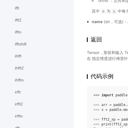
"ortho"：正
ifft
其中
为
中每
n
s
ifft2
name
(str，可选)
ifftn
返回
ifftshift
Tensor，形状和输入
ihfft
在 指定维度进行傅里叶
ihfft2
代码示例
ihfftn
irfft
>>> 
import
paddle
irfft2
>>> 
arr
=
paddle
.
>>> 
x
=
paddle
.
me
irfftn
>>> 
fft2_xp
=
pad
>>> 
print
(
fft2_xp