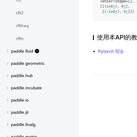
rfft
Tensor(shape=[
2
, 
[[(
2
+
0j
), 
0j
],
 [(
-2
+
0j
), 
0j
]])
rfft2
rfftfreq
使用本API的
rfftn
Pytorch 写法
paddle.fluid
paddle.geometric
paddle.hub
paddle.incubate
paddle.io
paddle.jit
paddle.linalg
paddle.metric