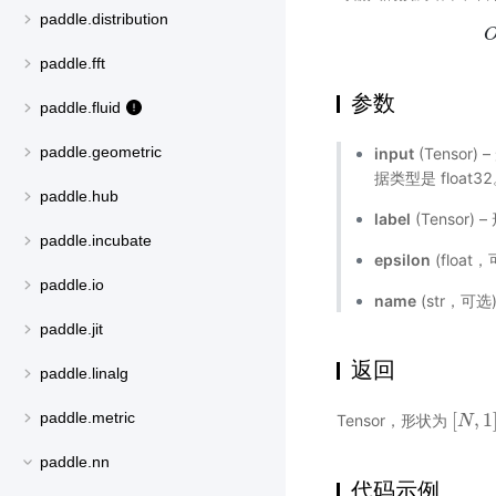
paddle.distribution
paddle.fft
参数
paddle.fluid
paddle.geometric
input
(Tensor) 
据类型是 float3
paddle.hub
label
(Tensor) 
paddle.incubate
epsilon
(floa
paddle.io
name
(str，可
paddle.jit
返回
paddle.linalg
[
,
1
paddle.metric
Tensor，形状为
[
N
N
,
1
]
paddle.nn
代码示例