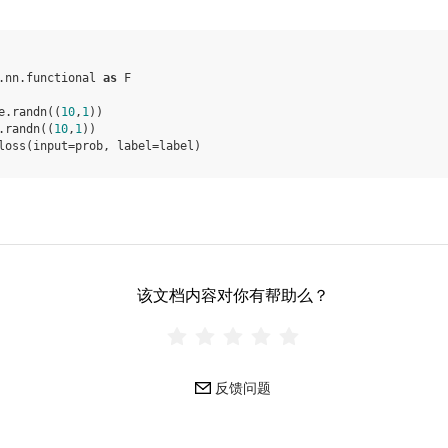
.nn.functional
as
F
e
.
randn
((
10
,
1
))
.
randn
((
10
,
1
))
loss
(
input
=
prob
,
label
=
label
)
该文档内容对你有帮助么？
反馈问题