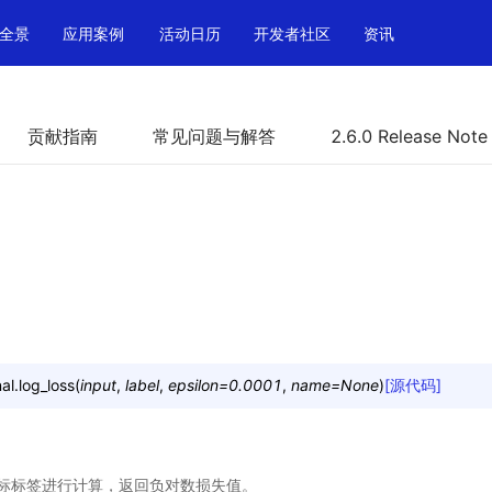
全景
应用案例
活动日历
开发者社区
资讯
贡献指南
常见问题与解答
2.6.0 Release Note
al.
log_loss
(
input
,
label
,
epsilon
=
0.0001
,
name
=
None
)
[源代码]
标标签进行计算，返回负对数损失值。