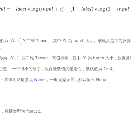
=
−
∗
log
(
+
)
−
(
1
−
)
∗
log
(
1
−
O
u
t
l
a
O
b
u
e
t
l
=
−
l
a
b
e
l
∗
i
n
log
p
u
(
i
t
n
p
u
t
ϵ
+
ϵ
)
−
(
1
−
l
a
b
l
e
a
l
)
b
∗
e
log
l
(
1
−
i
n
p
u
t
+
ϵ
)
i
n
p
u
t
[
,
1
]
– 形为
的二维 Tensor，其中
为 batch 大小。该输入是由前
[
N
N
,
1
]
N
N
2。
[
,
1
]
– 形为
的二维 Tensor，真值标签，其中
为 batch 大小，数据类型
[
N
N
,
1
]
N
N
t，可选) – 一个很小的数字，以保证数值的稳定性，默认值为 1e-4。
选) - 具体用法请参见
Name
，一般无需设置，默认值为 None。
]
，数据类型为 float32。