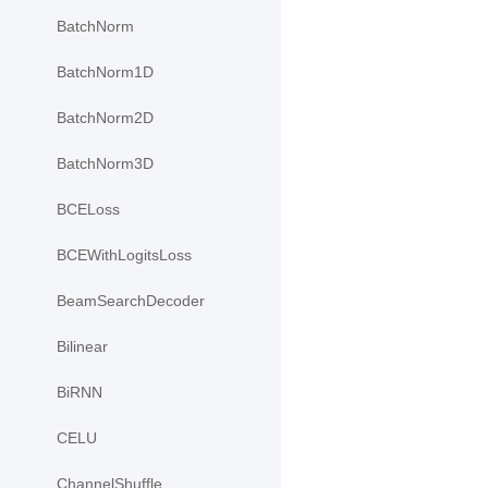
BatchNorm
BatchNorm1D
BatchNorm2D
BatchNorm3D
BCELoss
BCEWithLogitsLoss
BeamSearchDecoder
Bilinear
BiRNN
CELU
ChannelShuffle