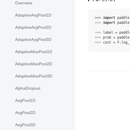
Overview
AdaptiveAvgPool1D
>>> 
import
paddle
>>> 
import
paddle
AdaptiveAvgPool2D
>>> 
label
=
paddl
>>> 
prob
=
paddle
AdaptiveAvgPool3D
>>> 
cost
=
F
.
log_
AdaptiveMaxPool1D
AdaptiveMaxPool2D
AdaptiveMaxPool3D
AlphaDropout
AvgPool1D
AvgPool2D
AvgPool3D