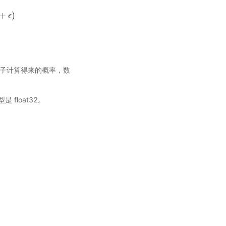
+
)
ϵ
驱算子计算得来的概率，数
是 float32。