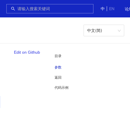
中
|
EN
论
中文(简)
Edit on Github
目录
参数
返回
代码示例