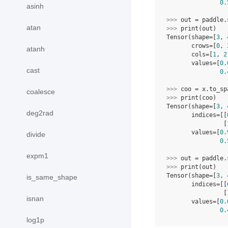
0.
asinh
>>> 
out
=
paddle
.
atan
>>> 
print
(
out
)
Tensor(shape=[
3
, 
       crows=[
0
, 
atanh
       cols=[
1
, 
2
       values=[
0.
cast
0.
>>> 
coo
=
x
.
to_sp
coalesce
>>> 
print
(
coo
)
Tensor(shape=[
3
, 
deg2rad
       indices=[[
                [
       values=[
0.
divide
0.
expm1
>>> 
out
=
paddle
.
>>> 
print
(
out
)
Tensor(shape=[
3
, 
is_same_shape
       indices=[[
                [
isnan
       values=[
0.
0.
log1p