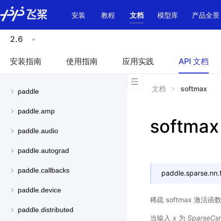
\u200E
安装
教程
文档
模型库
产品全景
2.6
安装指南
使用指南
应用实践
API 文档
文档
softmax
paddle
paddle.amp
softmax
paddle.audio
paddle.autograd
paddle.callbacks
paddle.sparse.nn.f
paddle.device
稀疏 softmax 激活
paddle.distributed
当输入
x
为
SparseCsr