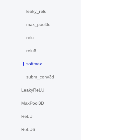
leaky_relu
max_pool3d
relu
relu6
softmax
subm_conv3d
LeakyReLU
MaxPool3D
ReLU
ReLU6