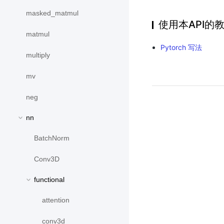
masked_matmul
使用本API的
matmul
Pytorch 写法
multiply
mv
neg
nn
BatchNorm
Conv3D
functional
attention
conv3d