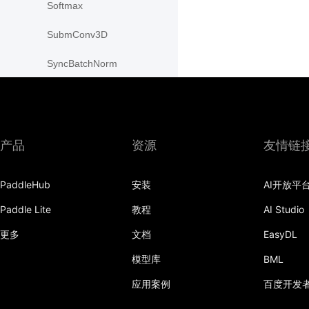
Softmax
SubmConv3D
SyncBatchNorm
pca_lowrank
pow
产品
资源
友情链
rad2deg
reshape
PaddleHub
安装
AI开放平
sin
Paddle Lite
教程
AI Studio
更多
文档
EasyDL
sinh
模型库
BML
slice
应用案例
百度开发
sparse_coo_tensor