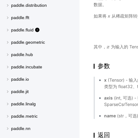
数据。
paddle.distribution
如果将
x
从稀疏矩阵转
paddle.fft
paddle.fluid
paddle.geometric
其中，
为输入的 Tens
x
x
paddle.hub
参数
paddle.incubate
paddle.io
x
(Tensor) - 输
类型为 float32、f
paddle.jit
axis
(int, 可选)
paddle.linalg
SparseCsrTe
name
(str，可
paddle.metric
paddle.nn
返回