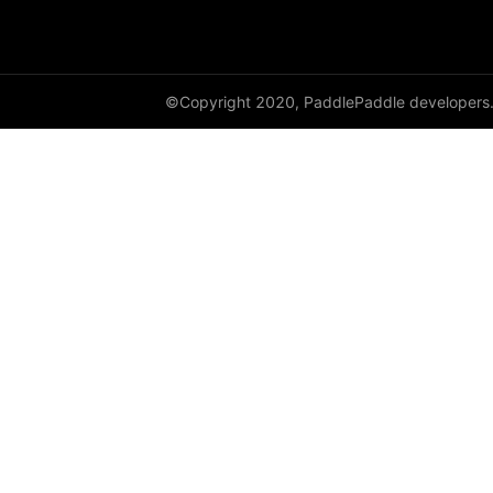
sparse_csr_tensor
sqrt
©Copyright 2020, PaddlePaddle developers
square
subtract
sum
tan
tanh
transpose
paddle.static
paddle.sysconfig
paddle.text