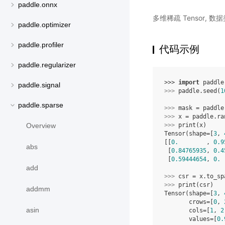
paddle.onnx
多维稀疏 Tensor,
paddle.optimizer
paddle.profiler
代码示例
paddle.regularizer
>>> 
import
paddle
paddle.signal
>>> 
paddle
.
seed
(
1
paddle.sparse
>>> 
mask
=
paddle
>>> 
x
=
paddle
.
ra
Overview
>>> 
print
(
x
)
Tensor(shape=[
3
, 
[[
0.
        , 
0.9
abs
 [
0.84765935
, 
0.4
 [
0.59444654
, 
0.
 
add
>>> 
csr
=
x
.
to_sp
>>> 
print
(
csr
)
addmm
Tensor(shape=[
3
, 
       crows=[
0
, 
asin
       cols=[
1
, 
2
       values=[
0.