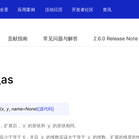
全景
应用案例
活动日历
开发者社区
资讯
贡献指南
常见问题与解答
2.6.0 Release Note
_as
(
x
,
y
,
name
=
None
)
[源代码]
，扩展后，
的形状和
的形状相同。
x
y
应小于等于 6，并且
的维数应该大于等于
的维数。扩展的维度的维
y
x