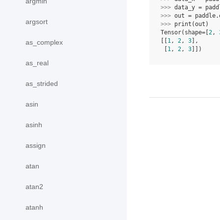
argmin
>>> 
data_y
=
padd
>>> 
out
=
paddle
.
argsort
>>> 
print
(
out
)
Tensor(shape=[
2
, 
[[
1
, 
2
, 
3
],
as_complex
 [
1
, 
2
, 
3
]])
as_real
as_strided
asin
asinh
assign
atan
atan2
atanh