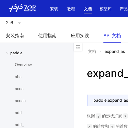
\u200E
安装
教程
文档
模型库
产品
2.6
安装指南
使用指南
应用实践
API 文档
文档
expand_as
paddle
Overview
expand
abs
acos
paddle.
expand_as
acosh
add
根据
的形状扩展
y
x
add_
的维数和
的维数
x
y