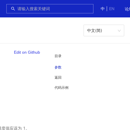
中
|
EN
论
中文(简)
Edit on Github
目录
参数
返回
代码示例
度值应该为 1。