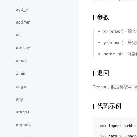
add_n
参数
addmm
x
(Tensor) - 输
all
y
(Tensor) - 
allclose
name
(str，可
amax
返回
amin
angle
Tensor，数据类型与
x
any
代码示例
arange
argmax
>>> 
import
paddle
>>> 
data_x
=
padd