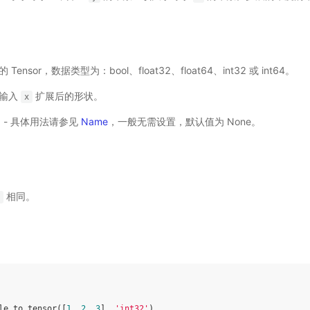
入的 Tensor，数据类型为：bool、float32、float64、int32 或 int64。
给定输入
扩展后的形状。
x
选) - 具体用法请参见
Name
，一般无需设置，默认值为 None。
相同。
le
.
to_tensor
([
1
,
2
,
3
],
'int32'
)