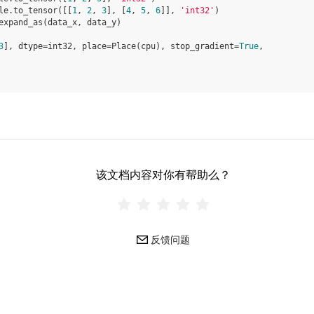
le
.
to_tensor
([[
1
,
2
,
3
],
[
4
,
5
,
6
]],
'int32'
)
expand_as
(
data_x
,
data_y
)
3
], dtype=int32, place=Place(cpu), stop_gradient=
True
,
该文档内容对你有帮助么？
反馈问题