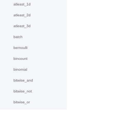
atleast_1d
atleast_2d
atleast_3d
batch
bernoulli
bincount
binomial
bitwise_and
bitwise_not
bitwise_or
bitwise_xor