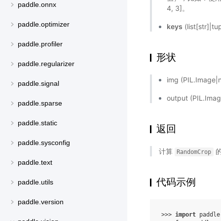
paddle.onnx
4, 3]。
paddle.optimizer
keys
(list[str]|
paddle.profiler
形状
paddle.regularizer
img (PIL.Ima
paddle.signal
output (PIL.I
paddle.sparse
paddle.static
返回
paddle.sysconfig
计算
的
RandomCrop
paddle.text
代码示例
paddle.utils
paddle.version
>>> 
import
paddle