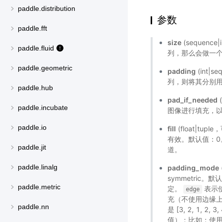
paddle.distribution
参数
paddle.fft
size
(sequenc
paddle.fluid
列，那么会做一个方形
paddle.geometric
padding
(int
列，则将其分别用
paddle.hub
pad_if_needed
paddle.incubate
图像进行填充，以
paddle.io
fill
(float|tup
有效。默认值：0
paddle.jit
道。
paddle.linalg
padding_mode
symmetric。默
paddle.metric
定。
表示
edge
充（不使用边缘上的
paddle.nn
是 [3, 2, 1, 2, 3,
值）；比如：使用该模式对