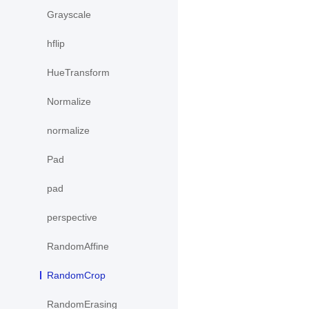
Grayscale
hflip
HueTransform
Normalize
normalize
Pad
pad
perspective
RandomAffine
RandomCrop
RandomErasing