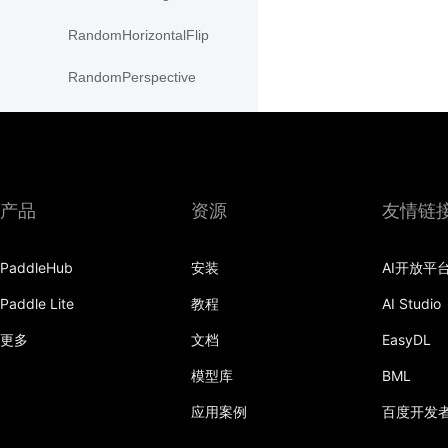
RandomHorizontalFlip
RandomPerspective
RandomResizedCrop
RandomRotation
RandomVerticalFlip
产品
资源
友情链
resize
PaddleHub
安装
AI开放平
Resize
Paddle Lite
教程
AI Studio
rotate
更多
文档
EasyDL
SaturationTransform
模型库
BML
应用案例
百度开发
to_grayscale