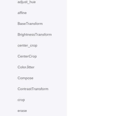
adjust_hue
affine
BaseTransform
BrightnessTransform
center_crop
CenterCrop
ColorJitter
Compose
ContrastTransform
crop
erase