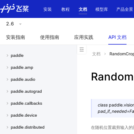
\u200E
安装
教程
文档
模型库
产品全景
2.6
安装指南
使用指南
应用实践
API 文档
文档
RandomCro
paddle
paddle.amp
Random
paddle.audio
paddle.autograd
paddle.callbacks
class
paddle.visio
pad_if_needed
=
Fa
paddle.device
在随机位置裁剪输入的
paddle.distributed