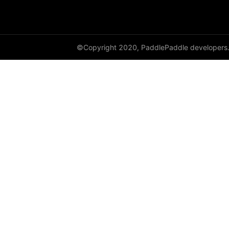
to_tensor
ToTensor
Transpose
©Copyright 2020, PaddlePaddle developers
vflip