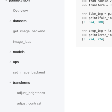
paddle.vision
>>> 
from
paddle.v
>>> 
transform
=
R
Overview
>>> 
fake_img
=
pa
>>> 
print
(
fake_im
datasets
[
3
, 
324
, 
300
]
>>> 
crop_img
=
tr
get_image_backend
>>> 
print
(
crop_im
[
3
, 
224
, 
224
]
image_load
models
ops
set_image_backend
transforms
adjust_brightness
adjust_contrast