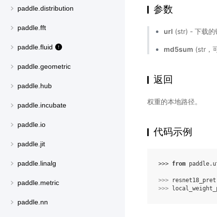
参数
paddle.distribution
paddle.fft
url
(str) - 下
paddle.fluid
md5sum
(str
paddle.geometric
返回
paddle.hub
权重的本地路径。
paddle.incubate
paddle.io
代码示例
paddle.jit
paddle.linalg
>>> 
from
paddle.u
>>> 
resnet18_pret
paddle.metric
>>> 
local_weight_
paddle.nn