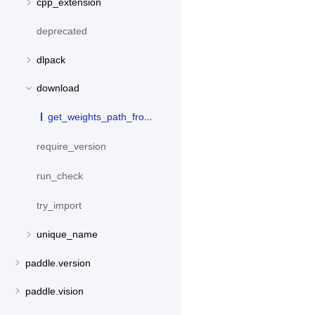
cpp_extension
deprecated
dlpack
download
get_weights_path_from_url
require_version
run_check
try_import
unique_name
paddle.version
paddle.vision