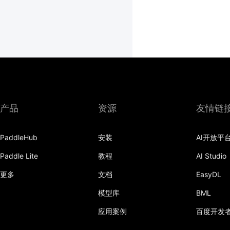
产品
资源
友情链
PaddleHub
安装
AI开放平
Paddle Lite
教程
AI Studio
更多
文档
EasyDL
模型库
BML
应用案例
百度开发