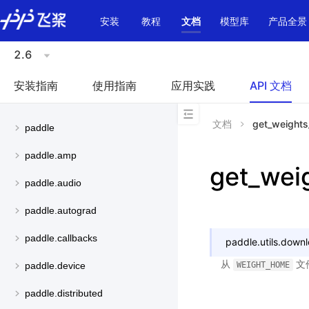
\u200E
安装
教程
文档
模型库
产品全景
2.6
安装指南
使用指南
应用实践
API 文档
文档
get_weights
paddle
paddle.amp
get_wei
paddle.audio
paddle.autograd
paddle.callbacks
paddle.utils.down
从
文
WEIGHT_HOME
paddle.device
paddle.distributed