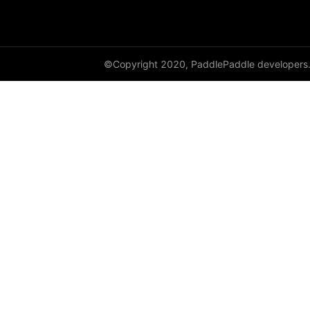
©Copyright 2020, PaddlePaddle developers