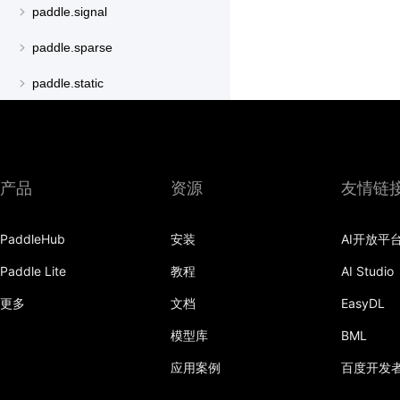
paddle.signal
paddle.sparse
paddle.static
paddle.sysconfig
paddle.text
产品
资源
友情链
paddle.utils
paddle.version
PaddleHub
安装
AI开放平
paddle.vision
Paddle Lite
教程
AI Studio
更多
文档
EasyDL
模型库
BML
应用案例
百度开发