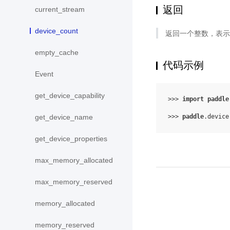
返回
current_stream
device_count
返回一个整数，表示当
empty_cache
代码示例
Event
get_device_capability
>>> 
import
paddle
>>> 
paddle
.
device
get_device_name
get_device_properties
max_memory_allocated
max_memory_reserved
memory_allocated
memory_reserved