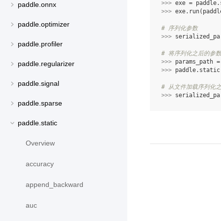
>>> 
exe
=
paddle
.
paddle.onnx
>>> 
exe
.
run
(
paddl
paddle.optimizer
# 序列化参数
>>> 
serialized_pa
paddle.profiler
# 将序列化之后的参
>>> 
params_path
=
paddle.regularizer
>>> 
paddle
.
static
paddle.signal
# 从文件加载序列化
>>> 
serialized_pa
paddle.sparse
paddle.static
Overview
accuracy
append_backward
auc