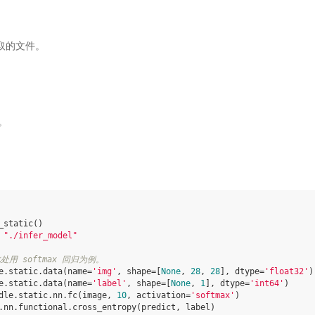
要读取的文件。
容。
_static
()
"./infer_model"
用 softmax 回归为例。
e
.
static
.
data
(
name
=
'img'
,
shape
=
[
None
,
28
,
28
],
dtype
=
'float32'
)
e
.
static
.
data
(
name
=
'label'
,
shape
=
[
None
,
1
],
dtype
=
'int64'
)
dle
.
static
.
nn
.
fc
(
image
,
10
,
activation
=
'softmax'
)
.
nn
.
functional
.
cross_entropy
(
predict
,
label
)