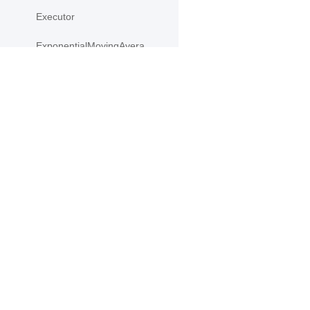
Executor
ExponentialMovingAverage
global_scope
gradients
产品
资源
InputSpec
PaddleHub
安装
ipu_shard_guard
Paddle Lite
教程
IpuCompiledProgram
更多
文档
IpuStrategy
模型库
load
应用案例
load_from_file
load_inference_model