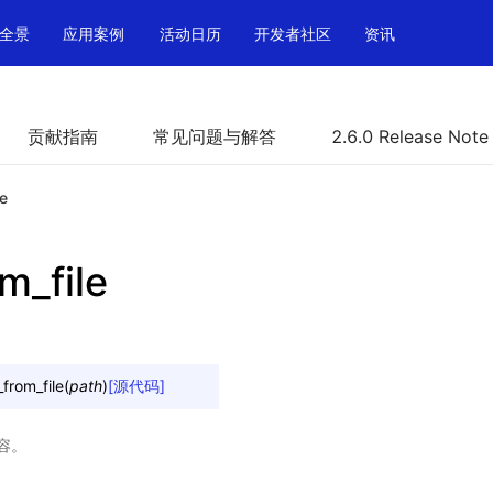
全景
应用案例
活动日历
开发者社区
资讯
贡献指南
常见问题与解答
2.6.0 Release Note
le
m_file
_from_file
(
path
)
[源代码]
容。