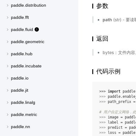
参数
paddle.distribution
paddle.fft
path
(str) - 
paddle.fluid
返回
paddle.geometric
bytes：文件内
paddle.hub
paddle.incubate
代码示例
paddle.io
paddle.jit
>>> 
import
paddle
>>> 
paddle
.
enable
>>> 
path_prefix
=
paddle.linalg
# 用户自定义网络，此处
paddle.metric
>>> 
image
=
paddl
>>> 
label
=
paddl
paddle.nn
>>> 
predict
=
pad
>>> 
loss
=
paddle