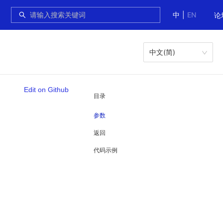
中
|
EN
论
中文(简)
Edit on Github
目录
参数
返回
代码示例