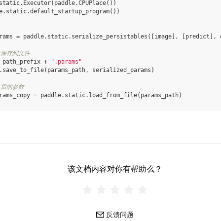
static
.
Executor
(
paddle
.
CPUPlace
())
e
.
static
.
default_startup_program
())
rams
=
paddle
.
static
.
serialize_persistables
([
image
],
[
predict
],
数保存到文件
path_prefix
+
".params"
.
save_to_file
(
params_path
,
serialized_params
)
之后的参数
rams_copy
=
paddle
.
static
.
load_from_file
(
params_path
)
该文档内容对你有帮助么？
反馈问题