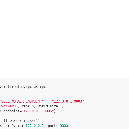
.distributed.rpc
as
rpc
ADDLE_WORKER_ENDPOINT"
]
=
"127.0.0.1:9003"
"worker0"
,
rank
=
0
,
world_size
=
1
,
r_endpoint
=
"127.0.0.1:8006"
)
_all_worker_infos
())
rank: 
0
, ip: 
127.0
.0
.1
, port: 
9003
}]