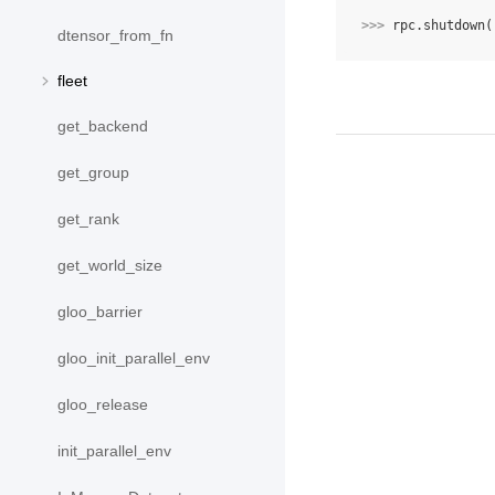
>>> 
rpc
.
shutdown
(
dtensor_from_fn
fleet
get_backend
get_group
get_rank
get_world_size
gloo_barrier
gloo_init_parallel_env
gloo_release
init_parallel_env