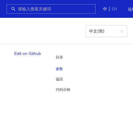
中
|
EN
论
中文(简)
Edit on Github
目录
参数
返回
代码示例