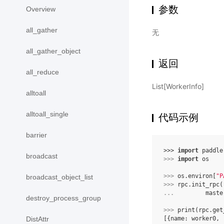
参数
Overview
all_gather
无
all_gather_object
返回
all_reduce
List[WorkerInfo]
alltoall
alltoall_single
代码示例
barrier
>>> 
import
paddle
broadcast
>>> 
import
os
>>> 
os
.
environ
[
"P
broadcast_object_list
>>> 
rpc
.
init_rpc
(
... 
maste
destroy_process_group
>>> 
print
(
rpc
.
get
[{name: worker0, 
DistAttr