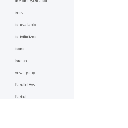
InMemoryDataset
irecv
is_available
is_initialized
isend
launch
new_group
ParallelEnv
Partial
Placement
ProcessMesh
产品
资源