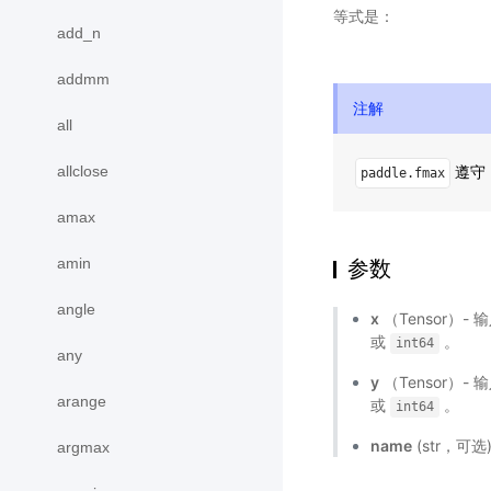
等式是：
add_n
addmm
注解
all
allclose
遵守 
paddle.fmax
amax
amin
参数
angle
x
（Tensor）- 
或
。
int64
any
y
（Tensor）- 
arange
或
。
int64
name
(str，可
argmax