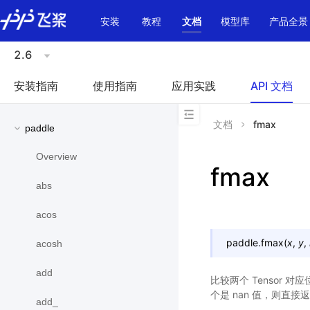
\u200E
安装
教程
文档
模型库
产品全景
2.6
安装指南
使用指南
应用实践
API 文档
文档
fmax
paddle
Overview
fmax
abs
acos
paddle.
fmax
(
x
,
y
,
acosh
add
比较两个 Tensor 
个是 nan 值，则直接
add_