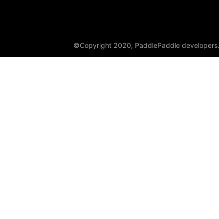
DataParallel
deg2rad
©Copyright 2020, PaddlePaddle developers
diag
diag_embed
diagflat
diagonal
diagonal_scatter
diff
digamma
disable_signal_handler