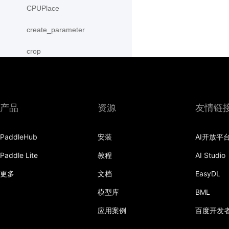
CPUPlace
create_parameter
crop
cross
CUDAPinnedPlace
产品
资源
友情链
CUDAPlace
PaddleHub
安装
AI开放平
cummax
Paddle Lite
教程
AI Studio
cummin
更多
文档
EasyDL
cumprod
模型库
BML
cumsum
应用案例
百度开发
cumulative_trapezoid