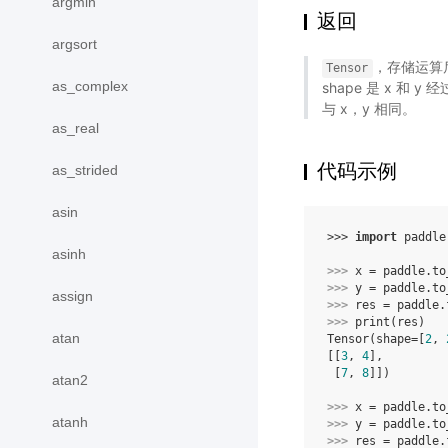
argmin
返回
argsort
，存储运算后的
Tensor
as_complex
shape 是 x 和 y 
与 x，y 相同。
as_real
代码示例
as_strided
asin
>>> 
import
paddle
asinh
>>> 
x
=
paddle
.
to
>>> 
y
=
paddle
.
to
assign
>>> 
res
=
paddle
.
>>> 
print
(
res
)
atan
Tensor(shape=[
2
, 
[[
3
, 
4
],
 [
7
, 
8
]])
atan2
>>> 
x
=
paddle
.
to
atanh
>>> 
y
=
paddle
.
to
>>> 
res
=
paddle
.