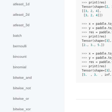
>>> 
print
(
res
)
atleast_1d
Tensor(shape=[
2
, 
[[
3
, 
2
, 
4
],
atleast_2d
 [
3
, 
2
, 
4
]])
>>> 
x
=
paddle
.
to
atleast_3d
>>> 
y
=
paddle
.
to
>>> 
res
=
paddle
.
batch
>>> 
print
(
res
)
Tensor(shape=[
3
],
[
2.
, 
3.
, 
5.
])
bernoulli
>>> 
x
=
paddle
.
to
bincount
>>> 
y
=
paddle
.
to
>>> 
res
=
paddle
.
>>> 
print
(
res
)
binomial
Tensor(shape=[
3
],
[
5.
  , 
3.
  , inf.
bitwise_and
bitwise_not
bitwise_or
bitwise_xor