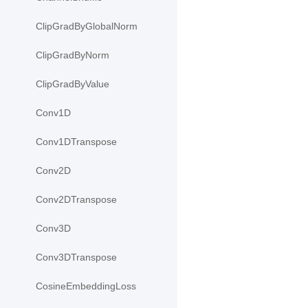
ClipGradByGlobalNorm
ClipGradByNorm
ClipGradByValue
Conv1D
Conv1DTranspose
Conv2D
Conv2DTranspose
Conv3D
Conv3DTranspose
CosineEmbeddingLoss