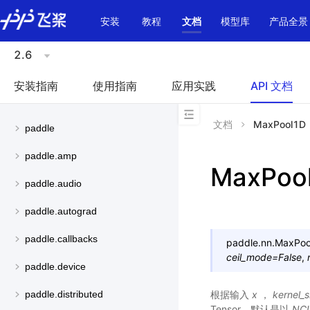
\u200E
安装
教程
文档
模型库
产品全景
2.6
安装指南
使用指南
应用实践
API 文档
文档
MaxPool1D
paddle
paddle.amp
MaxPoo
paddle.audio
paddle.autograd
paddle.callbacks
paddle.nn.
MaxPoo
ceil_mode
=
False
,
paddle.device
根据输入
x
，
kernel_s
paddle.distributed
Tensor，默认是以
NC