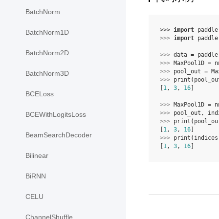
BatchNorm
>>> 
import
paddle
BatchNorm1D
>>> 
import
paddle
BatchNorm2D
>>> 
data
=
paddle
>>> 
MaxPool1D
=
n
>>> 
pool_out
=
Ma
BatchNorm3D
>>> 
print
(
pool_ou
[
1
, 
3
, 
16
]
BCELoss
>>> 
MaxPool1D
=
n
>>> 
pool_out
,
ind
BCEWithLogitsLoss
>>> 
print
(
pool_ou
[
1
, 
3
, 
16
]
BeamSearchDecoder
>>> 
print
(
indices
[
1
, 
3
, 
16
]
Bilinear
BiRNN
CELU
ChannelShuffle