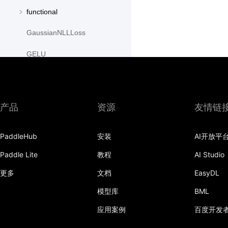
functional
GaussianNLLLoss
GELU
GLU
GroupNorm
产品
资源
友情链
GRU
PaddleHub
安装
AI开放平
GRUCell
Paddle Lite
教程
AI Studio
Hardshrink
更多
文档
EasyDL
Hardsigmoid
模型库
BML
Hardswish
应用案例
百度开发
Hardtanh