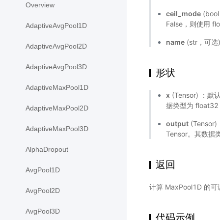
Overview
ceil_mode
(boo
False，则使用 f
AdaptiveAvgPool1D
name
(str，可
AdaptiveAvgPool2D
AdaptiveAvgPool3D
形状
AdaptiveMaxPool1D
x
(Tensor) 
据类型为 float32 
AdaptiveMaxPool2D
output
(Tens
AdaptiveMaxPool3D
Tensor。其数据
AlphaDropout
返回
AvgPool1D
计算 MaxPool1D 
AvgPool2D
AvgPool3D
代码示例