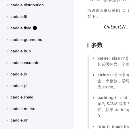
paddle.distribution
假设输入形状是(N, C, 
如下：
paddle.fft
(
,
O
u
t
p
u
t
N
paddle.fluid
i
paddle.geometric
参数
paddle.hub
kernel_size
(int
paddle.incubate
其必须包含一个
paddle.io
stride
(int|lis
含一个整数，最终池
paddle.jit
为 stride。
paddle.linalg
padding
(str|
须为
SAME
或者
paddle.metric
式。如果 paddi
0。
paddle.nn
return_mask
(b