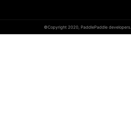
HingeEmbeddingLoss
HSigmoidLoss
©Copyright 2020, PaddlePaddle developers
Identity
initializer
InstanceNorm1D
InstanceNorm2D
InstanceNorm3D
KLDivLoss
L1Loss
Layer