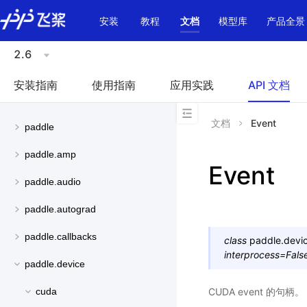
\u200E
安装
教程
文档
模型库
产品全景
2.6
安装指南
使用指南
应用实践
API 文档
文档
Event
paddle
paddle.amp
Event
paddle.audio
paddle.autograd
paddle.callbacks
class
paddle.devi
interprocess
=
Fals
paddle.device
CUDA event 的句柄。
cuda