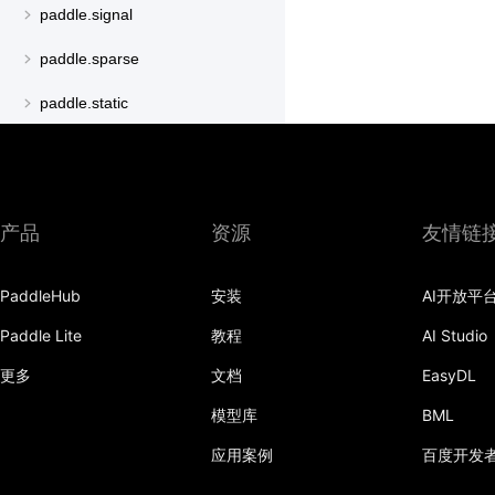
paddle.signal
paddle.sparse
paddle.static
paddle.sysconfig
paddle.text
产品
资源
友情链
paddle.utils
paddle.version
PaddleHub
安装
AI开放平
paddle.vision
Paddle Lite
教程
AI Studio
更多
文档
EasyDL
模型库
BML
应用案例
百度开发