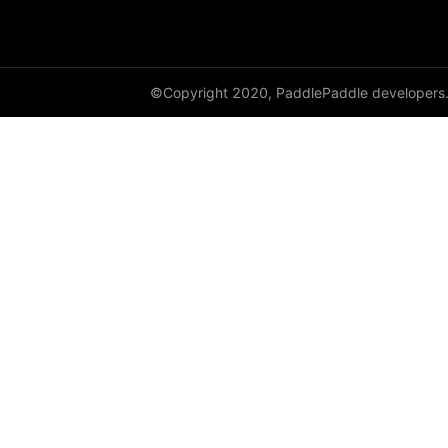
©Copyright 2020, PaddlePaddle developers