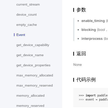
current_stream
参数
device_count
enable_timing
(
empty_cache
blocking
(bool
Event
interprocess
(b
get_device_capability
返回
get_device_name
None
get_device_properties
max_memory_allocated
代码示例
max_memory_reserved
memory_allocated
>>> 
import
paddle
>>> 
event
=
paddl
memory_reserved