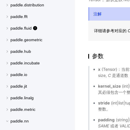
paddle.distribution
注解
paddle.fft
paddle.fluid
详细请参考对应的
C
paddle.geometric
paddle.hub
参数
paddle.incubate
x
(Tensor)
paddle.io
size,
C
是通道数
kernel_size
(in
paddle.jit
其必须包含一个
paddle.linalg
stride
(int|lis
整数。
paddle.metric
padding
(stri
paddle.nn
SAME
或者
VALI