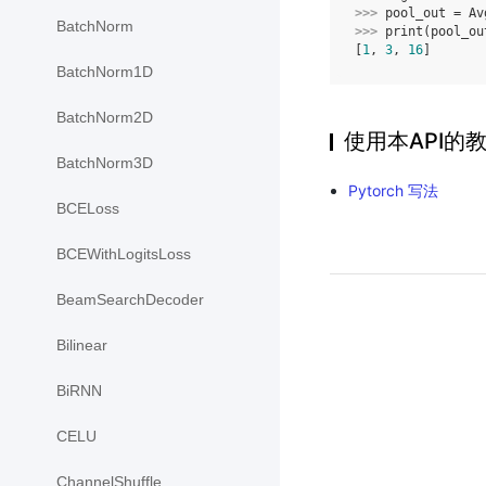
>>> 
pool_out
=
Av
BatchNorm
>>> 
print
(
pool_ou
[
1
, 
3
, 
16
]
BatchNorm1D
BatchNorm2D
使用本API的
BatchNorm3D
Pytorch 写法
BCELoss
BCEWithLogitsLoss
BeamSearchDecoder
Bilinear
BiRNN
CELU
ChannelShuffle