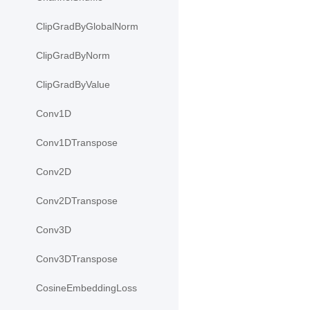
ClipGradByGlobalNorm
ClipGradByNorm
ClipGradByValue
Conv1D
Conv1DTranspose
Conv2D
Conv2DTranspose
Conv3D
Conv3DTranspose
CosineEmbeddingLoss