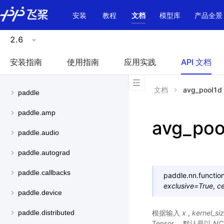
\u200E
安装
教程
文档
模型库
产品全景
2.6
安装指南
使用指南
应用实践
API 文档
文档
avg_pool1d
paddle
paddle.amp
avg_poo
paddle.audio
paddle.autograd
paddle.callbacks
paddle.nn.function
exclusive
=
True
,
c
paddle.device
根据输入
x
,
kernel_si
paddle.distributed
Tensor， 默认是以
NC