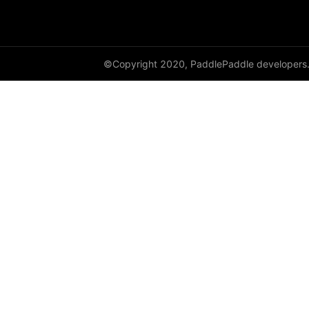
avg_pool3d
batch_norm
©Copyright 2020, PaddlePaddle developers
bilinear
binary_cross_entropy
binary_cross_entropy_with_logits
celu
channel_shuffle
class_center_sample
conv1d
conv1d_transpose