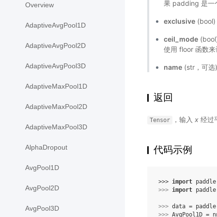
果 padding 
Overview
exclusive
(boo
AdaptiveAvgPool1D
ceil_mode
(boo
AdaptiveAvgPool2D
使用 floor 函数
AdaptiveAvgPool3D
name
(str，可
AdaptiveMaxPool1D
返回
AdaptiveMaxPool2D
，输入
x
经过平
Tensor
AdaptiveMaxPool3D
AlphaDropout
代码示例
AvgPool1D
>>> 
import
paddle
AvgPool2D
>>> 
import
paddle
>>> 
data
=
paddle
AvgPool3D
>>> 
AvgPool1D
=
n