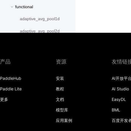
functional
adaptive_avg_pool1d
adaptive_avg_pool2d
adaptive_avg_pool3d
adaptive_max_pool1d
产品
资源
友情链
adaptive_max_pool2d
PaddleHub
安装
AI开放平
adaptive_max_pool3d
Paddle Lite
教程
AI Studio
affine_grid
更多
文档
EasyDL
alpha_dropout
模型库
BML
avg_pool1d
应用案例
百度开发
avg_pool2d