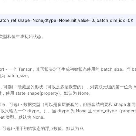
s(batch_ref,shape=None,dtype=None,init_value=0.,batch_dim_idx=0):
类型和值生成初始状态。
sor) - 一个 Tensor，其形状决定了生成初始状态使用的 batch_size。当 ba
x]为 batch_size。
tuple，可选) - 隐藏层的形状（可以是多层嵌套的），列表或元组的第一位为 bat
 时，使用 state_shape(property)。默认为 None。
st|tuple，可选) - 数据类型（可以是多层嵌套的，但嵌套结构要和 shape 相同
输入一个 dtype。）。当 dtype 为 None 且 state_dtype（pro
float 类型。默认为 None。
at，可选) -用于初始状态的浮点数值。默认为 0。