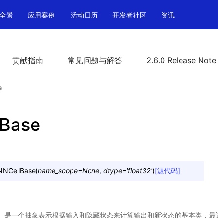
全景
应用案例
活动日历
开发者社区
资讯
贡献指南
常见问题与解答
2.6.0 Release Note
e
lBase
NNCellBase
(
name_scope
=
None
,
dtype
=
'float32'
)
[源代码]
lBase）是一个抽象表示根据输入和隐藏状态来计算输出和新状态的基本类，