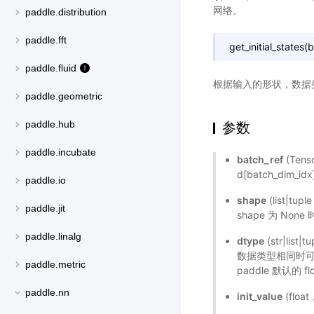
网络。
paddle.distribution
paddle.fft
get_initial_state
paddle.fluid
根据输入的形状，数据
paddle.geometric
paddle.hub
参数
paddle.incubate
batch_ref
(Ten
d[batch_dim_id
paddle.io
shape
(list|
paddle.jit
shape 为 None
paddle.linalg
dtype
(str|li
数据类型相同时可以只
paddle.metric
paddle 默认的 
paddle.nn
init_value
(flo