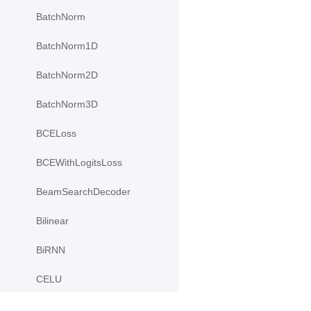
BatchNorm
BatchNorm1D
BatchNorm2D
BatchNorm3D
BCELoss
BCEWithLogitsLoss
BeamSearchDecoder
Bilinear
BiRNN
CELU
ChannelShuffle