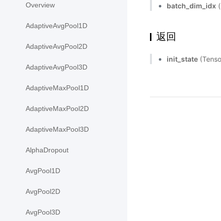
Overview
batch_dim_idx
(
AdaptiveAvgPool1D
返回
AdaptiveAvgPool2D
init_state
(Ten
AdaptiveAvgPool3D
AdaptiveMaxPool1D
AdaptiveMaxPool2D
AdaptiveMaxPool3D
AlphaDropout
AvgPool1D
AvgPool2D
AvgPool3D