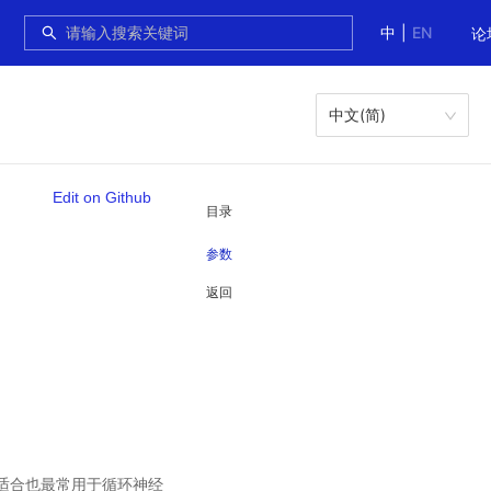
中
|
EN
论
中文(简)
Edit on Github
目录
参数
返回
最适合也最常用于循环神经