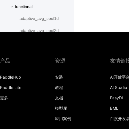
functional
adaptive_avg_pool1d
adaptive_avg_pool2d
adaptive_avg_pool3d
adaptive_max_pool1d
产品
资源
友情链
adaptive_max_pool2d
PaddleHub
安装
AI开放平
adaptive_max_pool3d
Paddle Lite
教程
AI Studio
affine_grid
更多
文档
EasyDL
alpha_dropout
模型库
BML
avg_pool1d
应用案例
百度开发
avg_pool2d