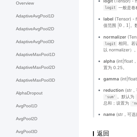
logit
(Tensor) 
Overview
一般是卷
logit
AdaptiveAvgPool1D
label
(Tensor) 
[
0
1
]
值范围
。数
[
0
，
1
]
，
AdaptiveAvgPool2D
normalizer
(Te
AdaptiveAvgPool3D
相同。若设置
logit
以 normali
AdaptiveMaxPool1D
alpha
(int|f
AdaptiveMaxPool2D
置为 0.25。
gamma
(int|
AdaptiveMaxPool3D
reduction
(st
AlphaDropout
。默认为
'sum'
总和；设置为
'n
AvgPool1D
name
(str，可
AvgPool2D
AvgPool3D
返回