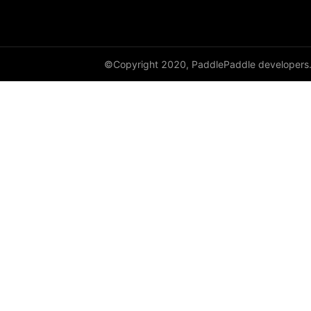
avg_pool3d
batch_norm
©Copyright 2020, PaddlePaddle developers
bilinear
binary_cross_entropy
binary_cross_entropy_with_logits
celu
channel_shuffle
class_center_sample
conv1d
conv1d_transpose