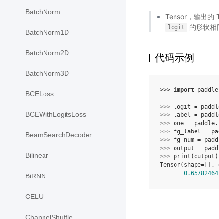
BatchNorm
Tensor，输出的 
的形状相
logit
BatchNorm1D
BatchNorm2D
代码示例
BatchNorm3D
>>> 
import
paddle
BCELoss
>>> 
logit
=
paddl
BCEWithLogitsLoss
>>> 
label
=
paddl
>>> 
one
=
paddle
.
>>> 
fg_label
=
pa
BeamSearchDecoder
>>> 
fg_num
=
padd
>>> 
output
=
padd
Bilinear
>>> 
print
(
output
)
Tensor(shape=[], 
0.65782464
BiRNN
CELU
ChannelShuffle