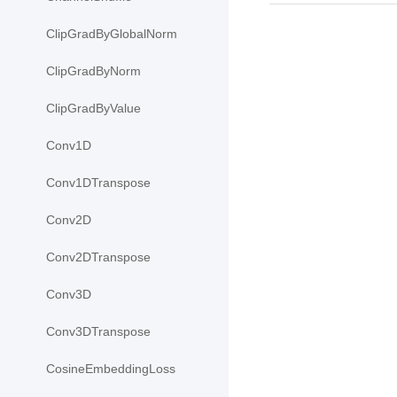
ClipGradByGlobalNorm
ClipGradByNorm
ClipGradByValue
Conv1D
Conv1DTranspose
Conv2D
Conv2DTranspose
Conv3D
Conv3DTranspose
CosineEmbeddingLoss