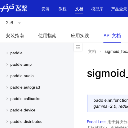
\u200E
安装
教程
文档
模型库
产品全景
2.6
安装指南
使用指南
应用实践
API 文档
文档
sigmoid_foca
paddle
paddle.amp
sigmoid
paddle.audio
paddle.autograd
paddle.callbacks
paddle.nn.function
gamma
=
2.0
,
redu
paddle.device
Focal Loss
用于解决分
paddle.distributed
占比被减少，而难分样