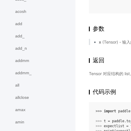
acosh
add
参数
add_
x
(Tensor) - 输
add_n
返回
addmm
addmm_
Tensor 对应结构的 lis
all
代码示例
allclose
amax
>>> 
import
paddle
>>> 
t
=
paddle
.
to
amin
>>> 
expectlist
=