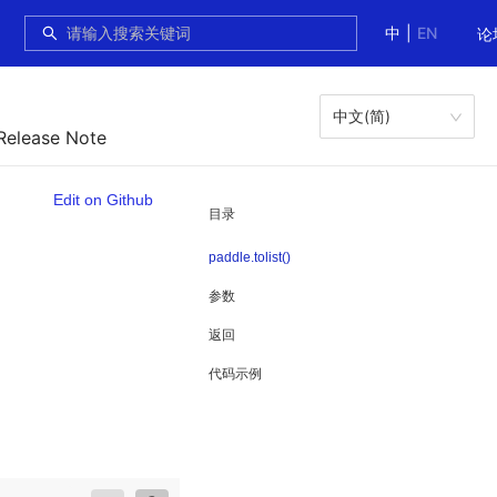
中
|
EN
论
中文(简)
Release Note
Edit on Github
目录
paddle.tolist()
参数
返回
代码示例