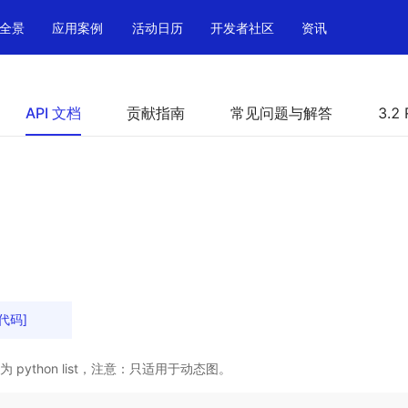
全景
应用案例
活动日历
开发者社区
资讯
API 文档
贡献指南
常见问题与解答
3.2 
代码]
 转化为 python list，注意：只适用于动态图。