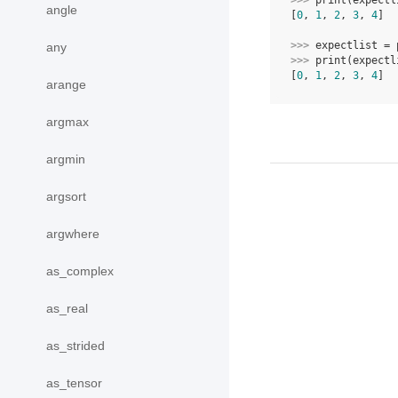
>>> 
print
(
expectl
angle
[
0
, 
1
, 
2
, 
3
, 
4
]
>>> 
expectlist
=
any
>>> 
print
(
expectl
[
0
, 
1
, 
2
, 
3
, 
4
]
arange
argmax
argmin
argsort
argwhere
as_complex
as_real
as_strided
as_tensor