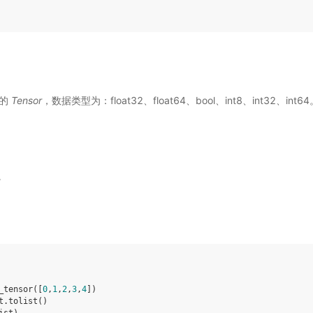
入的
Tensor
，数据类型为：float32、float64、bool、int8、int32、int6
t。
_tensor
([
0
,
1
,
2
,
3
,
4
])
t
.
tolist
()