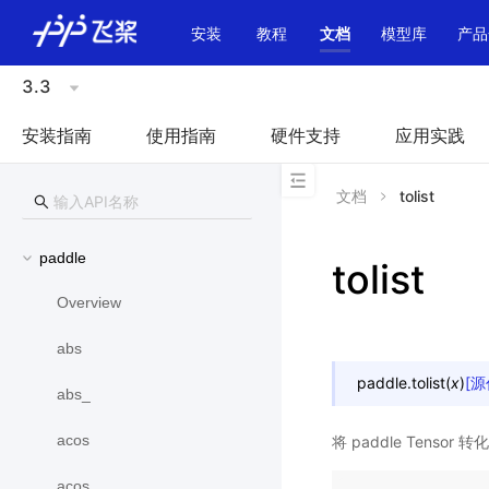
\u200E
安装
教程
文档
模型库
产品
3.3
安装指南
使用指南
硬件支持
应用实践
文档
tolist
paddle
tolist
Overview
abs
paddle.
tolist
(
x
)
[源
abs_
acos
将 paddle Tensor
acos_