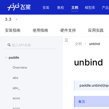
\u200E
安装
教程
文档
模型库
产品
3.3
安装指南
使用指南
硬件支持
应用实践
文档
unbind
paddle
unbind
Overview
abs
paddle.
unbind
(
inp
abs_
acos
备注
acos_