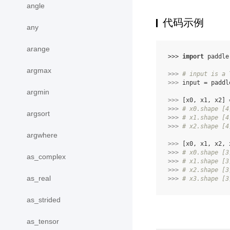
angle
代码示例
any
arange
>>> 
import
paddle
argmax
>>> 
# input is a 
>>> 
input
=
paddl
argmin
>>> 
[
x0
,
x1
,
x2
]
>>> 
# x0.shape [4
argsort
>>> 
# x1.shape [4
>>> 
# x2.shape [4
argwhere
>>> 
[
x0
,
x1
,
x2
,
>>> 
# x0.shape [3
as_complex
>>> 
# x1.shape [3
>>> 
# x2.shape [3
as_real
>>> 
# x3.shape [3
as_strided
as_tensor