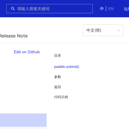
中
|
EN
论
中文(简)
Release Note
Edit on Github
目录
paddle.unbind()
参数
返回
代码示例