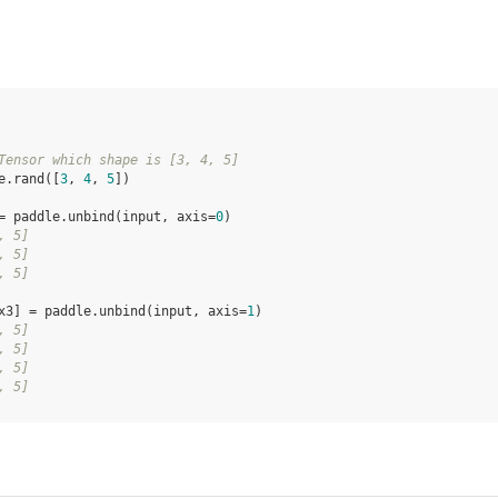
Tensor which shape is [3, 4, 5]
e
.
rand
([
3
,
4
,
5
])
=
paddle
.
unbind
(
input
,
axis
=
0
)
, 5]
, 5]
, 5]
x3
]
=
paddle
.
unbind
(
input
,
axis
=
1
)
, 5]
, 5]
, 5]
, 5]