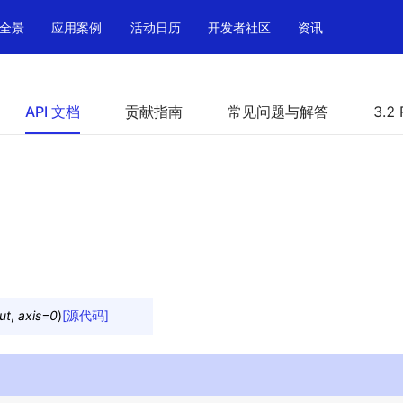
全景
应用案例
活动日历
开发者社区
资讯
API 文档
贡献指南
常见问题与解答
3.2 
ut
,
axis
=
0
)
[源代码]