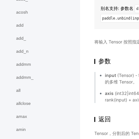
别名支持: 参数名
d
acosh
paddle.unbind(inp
add
add_
将输入 Tensor 按照
add_n
参数
addmm
input
(Tensor)
addmm_
的多维 Tensor。
all
axis
(int32|i
rank(input) 
allclose
amax
返回
amin
Tensor，分割后的 Ten